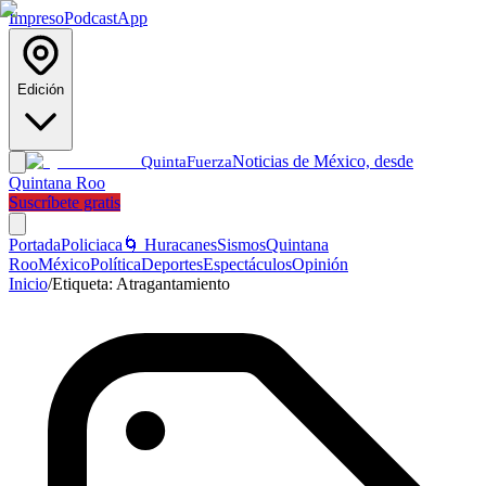
Impreso
Podcast
App
Edición
Noticias de México, desde
Quinta
Fuerza
Quintana Roo
Suscríbete gratis
Portada
Policiaca
🌀 Huracanes
Sismos
Quintana
Roo
México
Política
Deportes
Espectáculos
Opinión
Inicio
/
Etiqueta:
Atragantamiento