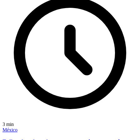
3
min
México