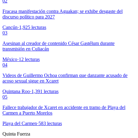
02
Fracasa manifestación contra Aguakan; se exhibe desgaste del
discurso político para 2027
Cancún
·
1,925
lecturas
03
Asesinan al creador de contenido César Gastélum durante
transmisión en Culiacán
México
·
12
lecturas
04
Videos de Guillermo Ochoa confirman que danzante acusado de
acoso sexual sigue en Xcaret
Quintana Roo
·
1,391
lecturas
05
Fallece trabajador de Xcaret en accidente en tramo de Playa del
Carmen a Puerto Morelos
Playa del Carmen
·
583
lecturas
Quinta Fuerza