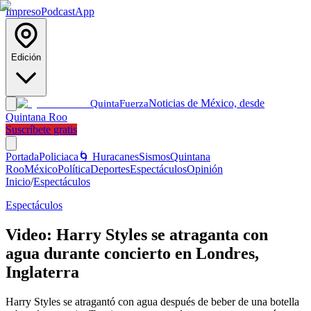
Impreso
Podcast
App
Edición
Noticias de México, desde
Quinta
Fuerza
Quintana Roo
Suscríbete gratis
Portada
Policiaca
🌀 Huracanes
Sismos
Quintana
Roo
México
Política
Deportes
Espectáculos
Opinión
Inicio
/
Espectáculos
Espectáculos
Video: Harry Styles se atraganta con
agua durante concierto en Londres,
Inglaterra
Harry Styles se atragantó con agua después de beber de una botella