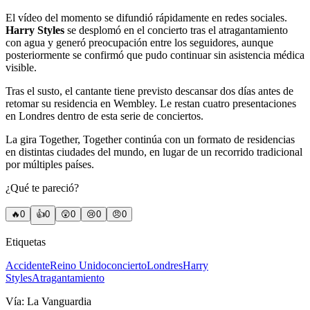
El vídeo del momento se difundió rápidamente en redes sociales.
Harry Styles
se desplomó en el concierto tras el atragantamiento
con agua y generó preocupación entre los seguidores, aunque
posteriormente se confirmó que pudo continuar sin asistencia médica
visible.
Tras el susto, el cantante tiene previsto descansar dos días antes de
retomar su residencia en Wembley. Le restan cuatro presentaciones
en Londres dentro de esta serie de conciertos.
La gira Together, Together continúa con un formato de residencias
en distintas ciudades del mundo, en lugar de un recorrido tradicional
por múltiples países.
¿Qué te pareció?
🔥
0
👍
0
😲
0
😢
0
😠
0
Etiquetas
Accidente
Reino Unido
concierto
Londres
Harry
Styles
Atragantamiento
Vía:
La Vanguardia