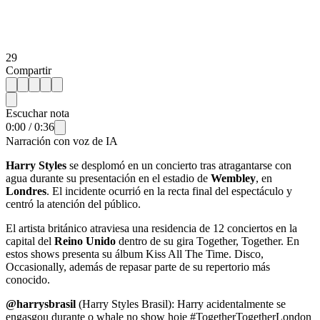
29
Compartir
Escuchar nota
0:00
/
0:36
Narración con voz de IA
Harry Styles
se desplomó en un concierto tras atragantarse con
agua durante su presentación en el estadio de
Wembley
, en
Londres
. El incidente ocurrió en la recta final del espectáculo y
centró la atención del público.
El artista británico atraviesa una residencia de 12 conciertos en la
capital del
Reino Unido
dentro de su gira Together, Together. En
estos shows presenta su álbum Kiss All The Time. Disco,
Occasionally, además de repasar parte de su repertorio más
conocido.
@harrysbrasil
(Harry Styles Brasil): Harry acidentalmente se
engasgou durante o whale no show hoje #TogetherTogetherLondon