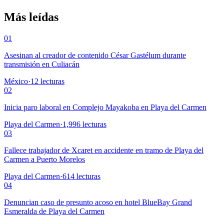
Más leídas
01
Asesinan al creador de contenido César Gastélum durante
transmisión en Culiacán
México
·
12
lecturas
02
Inicia paro laboral en Complejo Mayakoba en Playa del Carmen
Playa del Carmen
·
1,996
lecturas
03
Fallece trabajador de Xcaret en accidente en tramo de Playa del
Carmen a Puerto Morelos
Playa del Carmen
·
614
lecturas
04
Denuncian caso de presunto acoso en hotel BlueBay Grand
Esmeralda de Playa del Carmen