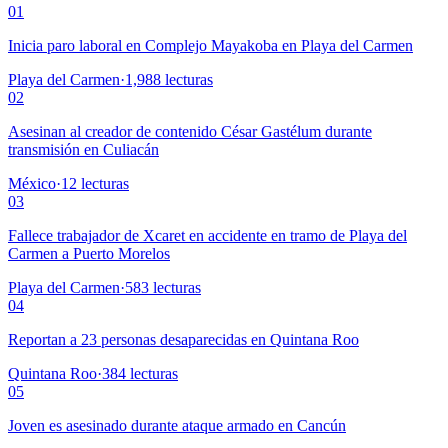
01
Inicia paro laboral en Complejo Mayakoba en Playa del Carmen
Playa del Carmen
·
1,988
lecturas
02
Asesinan al creador de contenido César Gastélum durante
transmisión en Culiacán
México
·
12
lecturas
03
Fallece trabajador de Xcaret en accidente en tramo de Playa del
Carmen a Puerto Morelos
Playa del Carmen
·
583
lecturas
04
Reportan a 23 personas desaparecidas en Quintana Roo
Quintana Roo
·
384
lecturas
05
Joven es asesinado durante ataque armado en Cancún