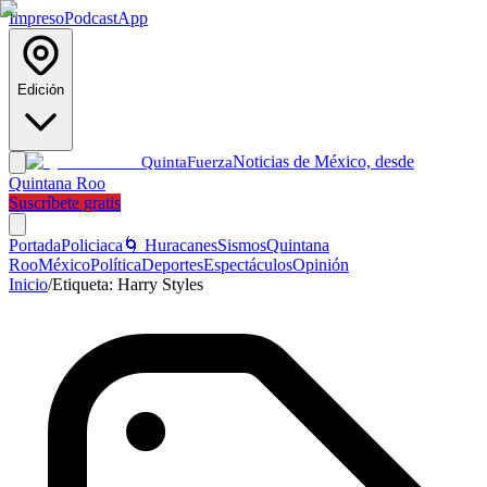
Impreso
Podcast
App
Edición
Noticias de México, desde
Quinta
Fuerza
Quintana Roo
Suscríbete gratis
Portada
Policiaca
🌀 Huracanes
Sismos
Quintana
Roo
México
Política
Deportes
Espectáculos
Opinión
Inicio
/
Etiqueta:
Harry Styles