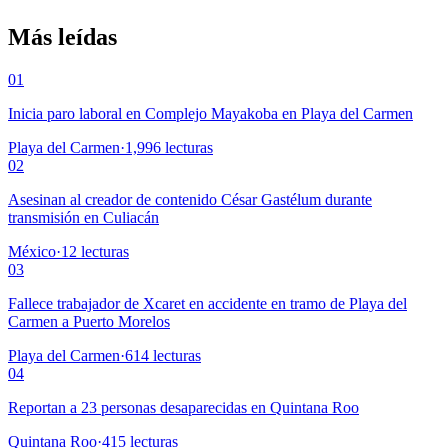
Más leídas
01
Inicia paro laboral en Complejo Mayakoba en Playa del Carmen
Playa del Carmen
·
1,996
lecturas
02
Asesinan al creador de contenido César Gastélum durante
transmisión en Culiacán
México
·
12
lecturas
03
Fallece trabajador de Xcaret en accidente en tramo de Playa del
Carmen a Puerto Morelos
Playa del Carmen
·
614
lecturas
04
Reportan a 23 personas desaparecidas en Quintana Roo
Quintana Roo
·
415
lecturas