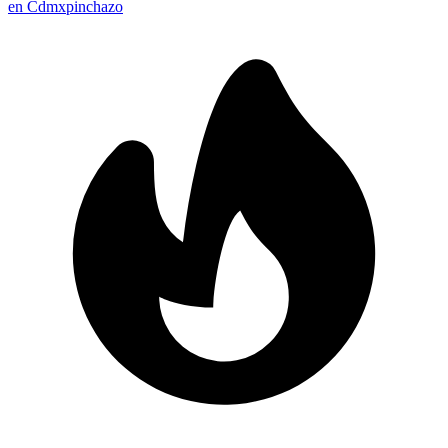
en Cdmx
pinchazo