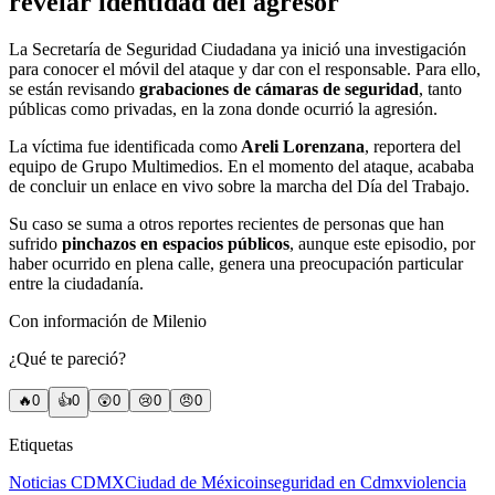
revelar identidad del agresor
La Secretaría de Seguridad Ciudadana ya inició una investigación
para conocer el móvil del ataque y dar con el responsable. Para ello,
se están revisando
grabaciones de cámaras de seguridad
, tanto
públicas como privadas, en la zona donde ocurrió la agresión.
La víctima fue identificada como
Areli Lorenzana
, reportera del
equipo de Grupo Multimedios. En el momento del ataque, acababa
de concluir un enlace en vivo sobre la marcha del Día del Trabajo.
Su caso se suma a otros reportes recientes de personas que han
sufrido
pinchazos en espacios públicos
, aunque este episodio, por
haber ocurrido en plena calle, genera una preocupación particular
entre la ciudadanía.
Con información de Milenio
¿Qué te pareció?
🔥
0
👍
0
😲
0
😢
0
😠
0
Etiquetas
Noticias CDMX
Ciudad de México
inseguridad en Cdmx
violencia