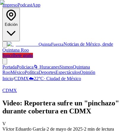
Impreso
Podcast
App
Edición
Noticias de México, desde
Quinta
Fuerza
Quintana Roo
Suscríbete gratis
Portada
Policiaca
🌀 Huracanes
Sismos
Quintana
Roo
México
Política
Deportes
Espectáculos
Opinión
Inicio
/
CDMX
☁️
22
°C
·
Ciudad de México
CDMX
Video: Reportera sufre un "pinchazo"
durante cobertura en CDMX
V
Víctor Eduardo García
·
2 de mayo de 2025
·
2
min de lectura