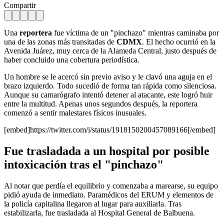
Compartir
Una
reportera
fue víctima de un "pinchazo" mientras caminaba por
una de las zonas más transitadas de
CDMX
. El hecho ocurrió en la
Avenida Juárez, muy cerca de la Alameda Central, justo después de
haber concluido una cobertura periodística.
Un hombre se le acercó sin previo aviso y le clavó una aguja en el
brazo izquierdo. Todo sucedió de forma tan rápida como silenciosa.
Aunque su camarógrafo intentó detener al atacante, este logró huir
entre la multitud. Apenas unos segundos después, la reportera
comenzó a sentir malestares físicos inusuales.
[embed]https://twitter.com/i/status/1918150200457089166[/embed]
Fue trasladada a un hospital por posible
intoxicación tras el "pinchazo"
Al notar que perdía el equilibrio y comenzaba a marearse, su equipo
pidió ayuda de inmediato. Paramédicos del ERUM y elementos de
la policía capitalina llegaron al lugar para auxiliarla. Tras
estabilizarla, fue trasladada al Hospital General de Balbuena.