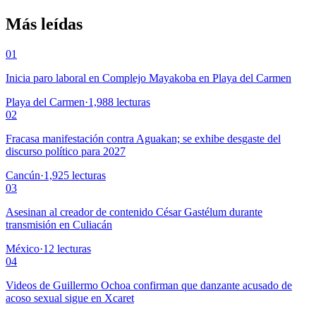
Más leídas
01
Inicia paro laboral en Complejo Mayakoba en Playa del Carmen
Playa del Carmen
·
1,988
lecturas
02
Fracasa manifestación contra Aguakan; se exhibe desgaste del
discurso político para 2027
Cancún
·
1,925
lecturas
03
Asesinan al creador de contenido César Gastélum durante
transmisión en Culiacán
México
·
12
lecturas
04
Videos de Guillermo Ochoa confirman que danzante acusado de
acoso sexual sigue en Xcaret