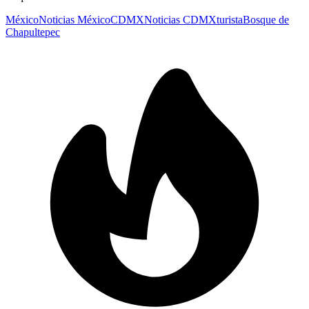
México
Noticias México
CDMX
Noticias CDMX
turista
Bosque de
Chapultepec