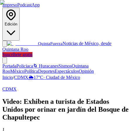
Impreso
Podcast
App
Edición
Noticias de México, desde
Quinta
Fuerza
Quintana Roo
Suscríbete gratis
Portada
Policiaca
🌀 Huracanes
Sismos
Quintana
Roo
México
Política
Deportes
Espectáculos
Opinión
Inicio
/
CDMX
🌦️
17
°C
·
Ciudad de México
CDMX
Video: Exhiben a turista de Estados
Unidos por orinar en jardín del Bosque de
Chapultepec
J