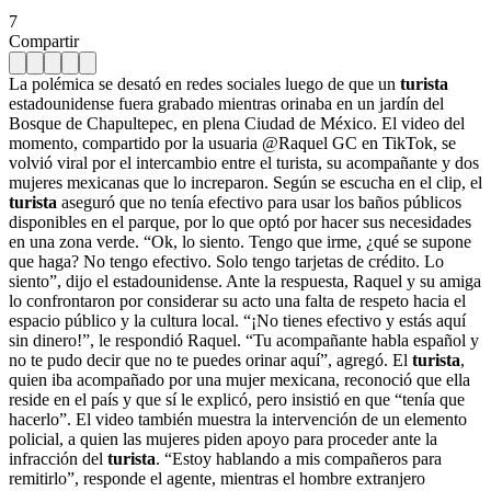
7
Compartir
La polémica se desató en redes sociales luego de que un
turista
estadounidense fuera grabado mientras orinaba en un jardín del
Bosque de Chapultepec, en plena Ciudad de México. El video del
momento, compartido por la usuaria @Raquel GC en TikTok, se
volvió viral por el intercambio entre el turista, su acompañante y dos
mujeres mexicanas que lo increparon. Según se escucha en el clip, el
turista
aseguró que no tenía efectivo para usar los baños públicos
disponibles en el parque, por lo que optó por hacer sus necesidades
en una zona verde. “Ok, lo siento. Tengo que irme, ¿qué se supone
que haga? No tengo efectivo. Solo tengo tarjetas de crédito. Lo
siento”, dijo el estadounidense. Ante la respuesta, Raquel y su amiga
lo confrontaron por considerar su acto una falta de respeto hacia el
espacio público y la cultura local. “¡No tienes efectivo y estás aquí
sin dinero!”, le respondió Raquel. “Tu acompañante habla español y
no te pudo decir que no te puedes orinar aquí”, agregó. El
turista
,
quien iba acompañado por una mujer mexicana, reconoció que ella
reside en el país y que sí le explicó, pero insistió en que “tenía que
hacerlo”. El video también muestra la intervención de un elemento
policial, a quien las mujeres piden apoyo para proceder ante la
infracción del
turista
. “Estoy hablando a mis compañeros para
remitirlo”, responde el agente, mientras el hombre extranjero