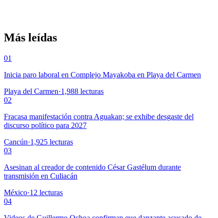
Más leídas
01
Inicia paro laboral en Complejo Mayakoba en Playa del Carmen
Playa del Carmen
·
1,988
lecturas
02
Fracasa manifestación contra Aguakan; se exhibe desgaste del
discurso político para 2027
Cancún
·
1,925
lecturas
03
Asesinan al creador de contenido César Gastélum durante
transmisión en Culiacán
México
·
12
lecturas
04
Videos de Guillermo Ochoa confirman que danzante acusado de