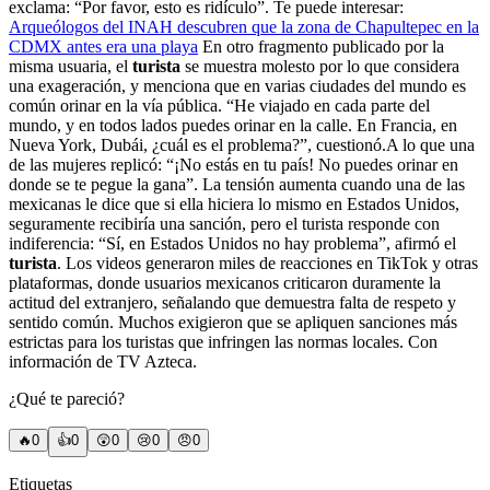
exclama: “Por favor, esto es ridículo”. Te puede interesar:
Arqueólogos del INAH descubren que la zona de Chapultepec en la
CDMX antes era una playa
En otro fragmento publicado por la
misma usuaria, el
turista
se muestra molesto por lo que considera
una exageración, y menciona que en varias ciudades del mundo es
común orinar en la vía pública. “He viajado en cada parte del
mundo, y en todos lados puedes orinar en la calle. En Francia, en
Nueva York, Dubái, ¿cuál es el problema?”, cuestionó.A lo que una
de las mujeres replicó: “¡No estás en tu país! No puedes orinar en
donde se te pegue la gana”. La tensión aumenta cuando una de las
mexicanas le dice que si ella hiciera lo mismo en Estados Unidos,
seguramente recibiría una sanción, pero el turista responde con
indiferencia: “Sí, en Estados Unidos no hay problema”, afirmó el
turista
. Los videos generaron miles de reacciones en TikTok y otras
plataformas, donde usuarios mexicanos criticaron duramente la
actitud del extranjero, señalando que demuestra falta de respeto y
sentido común. Muchos exigieron que se apliquen sanciones más
estrictas para los turistas que infringen las normas locales. Con
información de TV Azteca.
¿Qué te pareció?
🔥
0
👍
0
😲
0
😢
0
😠
0
Etiquetas