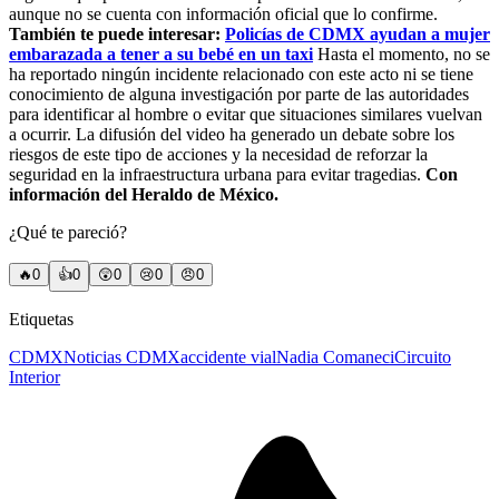
aunque no se cuenta con información oficial que lo confirme.
También te puede interesar:
Policías de CDMX ayudan a mujer
embarazada a tener a su bebé en un taxi
Hasta el momento, no se
ha reportado ningún incidente relacionado con este acto ni se tiene
conocimiento de alguna investigación por parte de las autoridades
para identificar al hombre o evitar que situaciones similares vuelvan
a ocurrir. La difusión del video ha generado un debate sobre los
riesgos de este tipo de acciones y la necesidad de reforzar la
seguridad en la infraestructura urbana para evitar tragedias.
Con
información del Heraldo de México.
¿Qué te pareció?
🔥
0
👍
0
😲
0
😢
0
😠
0
Etiquetas
CDMX
Noticias CDMX
accidente vial
Nadia Comaneci
Circuito
Interior