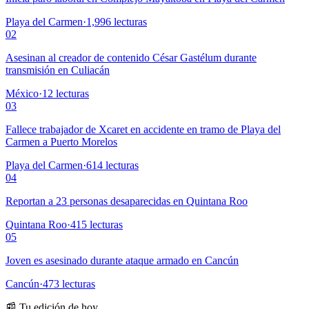
Playa del Carmen
·
1,996
lecturas
02
Asesinan al creador de contenido César Gastélum durante
transmisión en Culiacán
México
·
12
lecturas
03
Fallece trabajador de Xcaret en accidente en tramo de Playa del
Carmen a Puerto Morelos
Playa del Carmen
·
614
lecturas
04
Reportan a 23 personas desaparecidas en Quintana Roo
Quintana Roo
·
415
lecturas
05
Joven es asesinado durante ataque armado en Cancún
Cancún
·
473
lecturas
📰 Tu edición de hoy