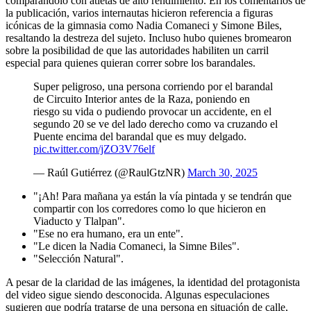
comparándolo con atletas de alto rendimiento. En los comentarios de
la publicación, varios internautas hicieron referencia a figuras
icónicas de la gimnasia como Nadia Comaneci y Simone Biles,
resaltando la destreza del sujeto. Incluso hubo quienes bromearon
sobre la posibilidad de que las autoridades habiliten un carril
especial para quienes quieran correr sobre los barandales.
Super peligroso, una persona corriendo por el barandal
de Circuito Interior antes de la Raza, poniendo en
riesgo su vida o pudiendo provocar un accidente, en el
segundo 20 se ve del lado derecho como va cruzando el
Puente encima del barandal que es muy delgado.
pic.twitter.com/jZO3V76elf
— Raúl Gutiérrez (@RaulGtzNR)
March 30, 2025
"¡Ah! Para mañana ya están la vía pintada y se tendrán que
compartir con los corredores como lo que hicieron en
Viaducto y Tlalpan".
"Ese no era humano, era un ente".
"Le dicen la Nadia Comaneci, la Simne Biles".
"Selección Natural".
A pesar de la claridad de las imágenes, la identidad del protagonista
del video sigue siendo desconocida. Algunas especulaciones
sugieren que podría tratarse de una persona en situación de calle,