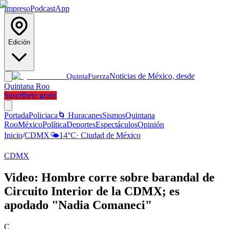
Impreso
Podcast
App
Edición
Noticias de México, desde
Quinta
Fuerza
Quintana Roo
Suscríbete gratis
Portada
Policiaca
🌀 Huracanes
Sismos
Quintana
Roo
México
Política
Deportes
Espectáculos
Opinión
Inicio
/
CDMX
🌤️
14
°C
·
Ciudad de México
CDMX
Video: Hombre corre sobre barandal de
Circuito Interior de la CDMX; es
apodado "Nadia Comaneci"
C