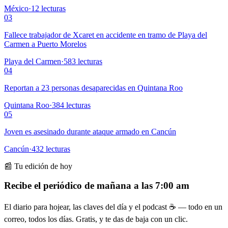
México
·
12
lecturas
03
Fallece trabajador de Xcaret en accidente en tramo de Playa del
Carmen a Puerto Morelos
Playa del Carmen
·
583
lecturas
04
Reportan a 23 personas desaparecidas en Quintana Roo
Quintana Roo
·
384
lecturas
05
Joven es asesinado durante ataque armado en Cancún
Cancún
·
432
lecturas
📰 Tu edición de hoy
Recibe el periódico de mañana a las 7:00 am
El diario para hojear, las claves del día y el podcast ☕ — todo en un
correo, todos los días. Gratis, y te das de baja con un clic.