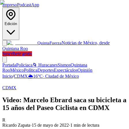
Impreso
Podcast
App
Edición
Noticias de México, desde
Quinta
Fuerza
Quintana Roo
Suscríbete gratis
Portada
Policiaca
🌀 Huracanes
Sismos
Quintana
Roo
México
Política
Deportes
Espectáculos
Opinión
Inicio
/
CDMX
🌦️
16
°C
·
Ciudad de México
CDMX
Video: Marcelo Ebrard saca su bicicleta a
15 años del Paseo Ciclista en CDMX
R
Ricardo Zapata
·
15 de mayo de 2022
·
1
min de lectura