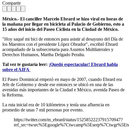
Compartir
México.- El canciller Marcelo Ebrard se hizo viral en horas de
la mañana por llegar en bicicleta al Palacio de Gobierno, esto a
15 años del inicio del Paseo Ciclista en la Ciudad de México.
"Hoy saqué mi bici de entonces para asistir al desayuno del Día de
los Maestros con el presidente López Obrador", escribió Ebrard
acompañado de la subsecretaria para Asuntos Multilaterales y
Derechos Humanos, Martha Delgado Peralta.
Tal vez te gustaría leer:
¡Quedó espectacular! Ebrard habla
sobre el AIFA
El Paseo Dominical empezó en mayo de 2007, cuando Ebrard era
Jefe de Gobierno y desde ese entonces se ubicó en una de las
avenidas más importantes de la Ciudad e México, avenida Paseo de
la Reforma.
La ruta inicial era de 10 kilómetros y tenía una afluencia en
promedio de unas 7 mil personas por evento.
https://twitter.com/m_ebrard/status/1525852223791570947?
ref_src=twsrc%5Egoogle%7Ctwcamp%5Eserp%7Ctwgr%5Et