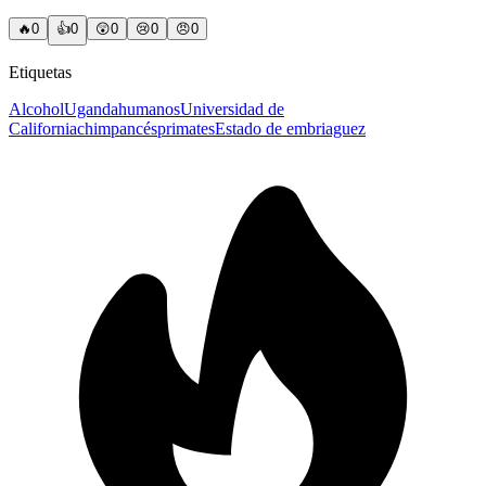
🔥
0
👍
0
😲
0
😢
0
😠
0
Etiquetas
Alcohol
Uganda
humanos
Universidad de
California
chimpancés
primates
Estado de embriaguez