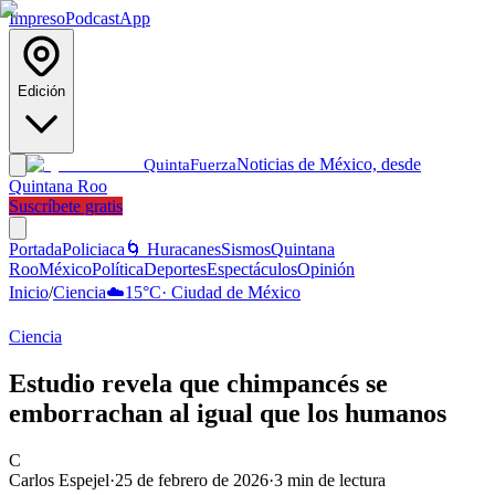
Impreso
Podcast
App
Edición
Noticias de México, desde
Quinta
Fuerza
Quintana Roo
Suscríbete gratis
Portada
Policiaca
🌀 Huracanes
Sismos
Quintana
Roo
México
Política
Deportes
Espectáculos
Opinión
Inicio
/
Ciencia
☁️
15
°C
·
Ciudad de México
Ciencia
Estudio revela que chimpancés se
emborrachan al igual que los humanos
C
Carlos Espejel
·
25 de febrero de 2026
·
3
min de lectura