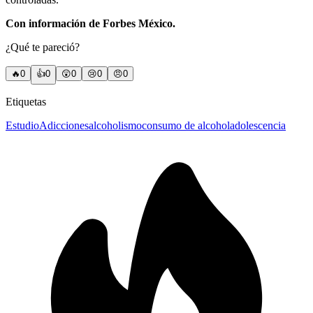
Con información de Forbes México.
¿Qué te pareció?
🔥
0
👍
0
😲
0
😢
0
😠
0
Etiquetas
Estudio
Adicciones
alcoholismo
consumo de alcohol
adolescencia