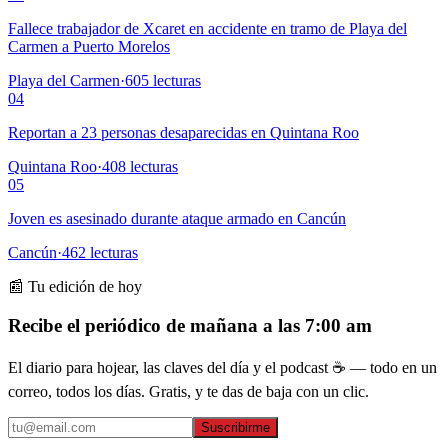
Fallece trabajador de Xcaret en accidente en tramo de Playa del
Carmen a Puerto Morelos
Playa del Carmen
·
605
lecturas
04
Reportan a 23 personas desaparecidas en Quintana Roo
Quintana Roo
·
408
lecturas
05
Joven es asesinado durante ataque armado en Cancún
Cancún
·
462
lecturas
📰 Tu edición de hoy
Recibe el periódico de mañana a las 7:00 am
El diario para hojear, las claves del día y el podcast ☕ — todo en un
correo, todos los días. Gratis, y te das de baja con un clic.
Suscribirme