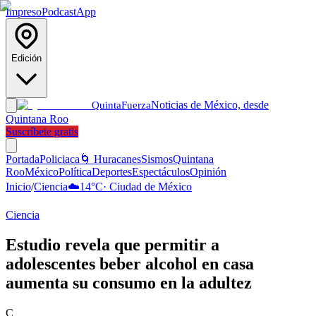
Impreso
Podcast
App
Edición
Noticias de México, desde
Quinta
Fuerza
Quintana Roo
Suscríbete gratis
Portada
Policiaca
🌀 Huracanes
Sismos
Quintana
Roo
México
Política
Deportes
Espectáculos
Opinión
Inicio
/
Ciencia
☁️
14
°C
·
Ciudad de México
Ciencia
Estudio revela que permitir a
adolescentes beber alcohol en casa
aumenta su consumo en la adultez
C