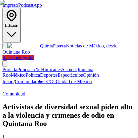
Impreso
Podcast
App
Edición
Noticias de México, desde
Quinta
Fuerza
Quintana Roo
Suscríbete gratis
Portada
Policiaca
🌀 Huracanes
Sismos
Quintana
Roo
México
Política
Deportes
Espectáculos
Opinión
Inicio
/
Comunidad
☁️
13
°C
·
Ciudad de México
Comunidad
Activistas de diversidad sexual piden alto
a la violencia y crímenes de odio en
Quintana Roo
J