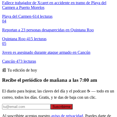
Fallece trabajador de Xcaret en accidente en tramo de Playa del
Carmen a Puerto Morelos
Playa del Carmen
·
614
lecturas
04
Reportan a 23 personas desaparecidas en Quintana Roo
Quintana Roo
·
415
lecturas
05
Joven es asesinado durante ataque armado en Cancún
Cancún
·
473
lecturas
📰 Tu edición de hoy
Recibe el periódico de mañana a las 7:00 am
El diario para hojear, las claves del día y el podcast ☕ — todo en un
correo, todos los días. Gratis, y te das de baja con un clic.
Suscribirme
Al suscribirte aceptas nuestro
aviso de privacidad
. Puedes darte de