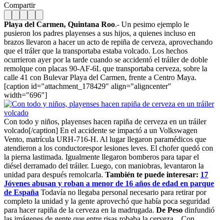
Compartir
Playa del Carmen, Quintana Roo
.- Un pesimo ejemplo le
pusieron los padres playenses a sus hijos, a quienes incluso en
brazos llevaron a hacer un acto de repiña de cerveza, aprovechando
que el tráler que la transportaba estaba volcado. Los hechos
ocurrieron ayer por la tarde cuando se accidentó el tráiler de doble
remolque con placas 90-AF-6L que transportaba cerveza, sobre la
calle 41 con Bulevar Playa del Carmen, frente a Centro Maya.
[caption id="attachment_178429" align="aligncenter"
width="696"]
Con todo y niños, playenses hacen rapiña de cerveza en un tráiler
volcado[/caption] En el accidente se impactó a un Volkswagen
Vento, matrícula URH-716-H. Al lugar llegaron paramédicos que
atendieron a los conductorespor lesiones leves. El chofer quedó con
la pierna lastimada. Igualmente llegaron bomberos para tapar el
diésel derramado del tráiler. Luego, con maniobras, levantaron la
unidad para después remolcarla.
También te puede interesar:
17
Jóvenes abusan y roban a menor de 16 años de edad en parque
de España
Todavía no llegaba personal necesario para retirar por
completo la unidad y la gente aprovechó que había poca seguridad
para hacer rapiña de la cerveza en la madrugada.
De Peso
dinfundió
las imágenes de gente que entre risas robaba la cerveza. Con