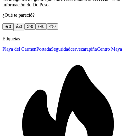
información de De Peso.
¿Qué te pareció?
🔥
0
👍
0
😲
0
😢
0
😠
0
Etiquetas
Playa del Carmen
Portada
Seguridad
cerveza
rapiña
Centro Maya