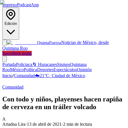
Impreso
Podcast
App
Edición
Noticias de México, desde
Quinta
Fuerza
Quintana Roo
Suscríbete gratis
Portada
Policiaca
🌀 Huracanes
Sismos
Quintana
Roo
México
Política
Deportes
Espectáculos
Opinión
Inicio
/
Comunidad
☁️
21
°C
·
Ciudad de México
Comunidad
Con todo y niños, playenses hacen rapiña
de cerveza en un tráiler volcado
A
Ariadna Lira
·
13 de abril de 2021
·
2
min de lectura