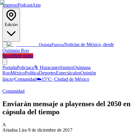
Impreso
Podcast
App
Edición
Noticias de México, desde
Quinta
Fuerza
Quintana Roo
Suscríbete gratis
Portada
Policiaca
🌀 Huracanes
Sismos
Quintana
Roo
México
Política
Deportes
Espectáculos
Opinión
Inicio
/
Comunidad
☁️
15
°C
·
Ciudad de México
Comunidad
Enviarán mensaje a playenses del 2050 en
cápsula del tiempo
A
Ariadna Lira
·
9 de diciembre de 2017