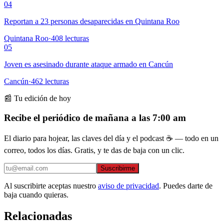
04
Reportan a 23 personas desaparecidas en Quintana Roo
Quintana Roo
·
408
lecturas
05
Joven es asesinado durante ataque armado en Cancún
Cancún
·
462
lecturas
📰 Tu edición de hoy
Recibe el periódico de mañana a las 7:00 am
El diario para hojear, las claves del día y el podcast ☕ — todo en un
correo, todos los días. Gratis, y te das de baja con un clic.
Suscribirme
Al suscribirte aceptas nuestro
aviso de privacidad
. Puedes darte de
baja cuando quieras.
Relacionadas