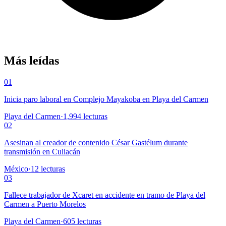
Más leídas
01
Inicia paro laboral en Complejo Mayakoba en Playa del Carmen
Playa del Carmen
·
1,994
lecturas
02
Asesinan al creador de contenido César Gastélum durante
transmisión en Culiacán
México
·
12
lecturas
03
Fallece trabajador de Xcaret en accidente en tramo de Playa del
Carmen a Puerto Morelos
Playa del Carmen
·
605
lecturas