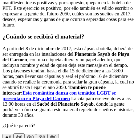
manifiesten ideas positivas y por supuesto, quepan en la botella de
PET. Este ejercicio es positivo, por ello también es válido escribir o
expresar a la gente del futuro 2050, cuáles son los sueños en 2017,
deseos, esperanzas y ganas de que ocurran esperadas cosas para ese
futuro.
¿Cuándo se recibirá el material?
A partir del 8 de diciembre de 2017, esta cápsula-botella, deberá de
ser entregada en las instalaciones del
Planetario Sayab de Playa
del Carmen
, con una etiqueta afuera y un papel adentro, que
incluyan nombre y edad de quien deja este mensaje en el tiempo.
Los playenses tendrán hasta el día 15 de diciembre a las 18:00
horas, para llevar sus cápsulas y será el próximo 16 de diciembre
cuando se realice la ceremonia para sellar la gran cápsula, la cual no
se abrirá hasta llegar el año 2050.
También te puede
interesar:
Esta romántica danza con temática LGBT se
presentará en Playa del Carmen
La cita para ese evento es a las
13:00 horas en el
Sacbé del Planetario Sayab
, donde la gente
podrá ver cómo se guarda este material repleto de sueños e historias,
durante 33 años.
¿Qué te pareció?
🔥
0
👍
0
😲
0
😢
0
😠
0