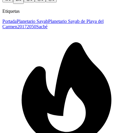
Etiquetas
Portada
Planetario Sayab
Planetario Sayab de Playa del
Carmen
2017
2050
Sacbé