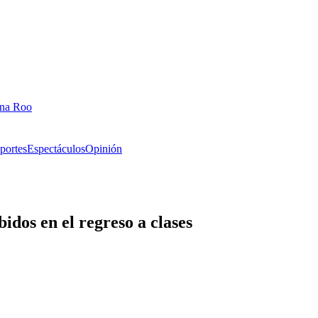
ana Roo
portes
Espectáculos
Opinión
idos en el regreso a clases