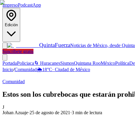
Impreso
Podcast
App
Edición
Quinta
Fuerza
Noticias de México, desde Quint
Suscríbete gratis
Portada
Policiaca
🌀 Huracanes
Sismos
Quintana Roo
México
Política
De
Inicio
/
Comunidad
🌦️
18
°C
·
Ciudad de México
Comunidad
Estos son los cubrebocas que estarán prohib
J
Johan Azuaje
·
25 de agosto de 2021
·
3
min de lectura