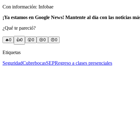
Con información: Infobae
¡Ya estamos en Google News! Mantente al día con las noticias má
¿Qué te pareció?
🔥
0
👍
0
😲
0
😢
0
😠
0
Etiquetas
Seguridad
Cubrebocas
SEP
Regreso a clases presenciales