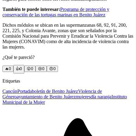
También te puede interesar:
Programa de protección y
conservación de las tortugas marinas en Benito Juárez
Dichos módulos se ubican en las supermanzanas 68, 92, 91, 200,
221, 225, y Colonia Avante, zonas que son señalados por la
Comisión Nacional para Prevenir y Erradicar la Violencia Contra las
Mujeres (CONAVIM) como de alta incidencia de violencia contra
las mujeres.
¿Qué te pareció?
🔥
0
👍
0
😲
0
😢
0
😠
0
Etiquetas
Cancún
Portada
boletín de Benito Juárez
Violencia de
Género
ayuntamiento de Benito Juárez
mujeres
día naranja
Instituto
Municipal de la Mujer