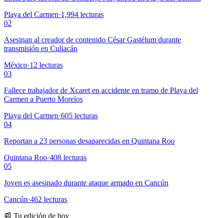
Playa del Carmen
·
1,994
lecturas
02
Asesinan al creador de contenido César Gastélum durante
transmisión en Culiacán
México
·
12
lecturas
03
Fallece trabajador de Xcaret en accidente en tramo de Playa del
Carmen a Puerto Morelos
Playa del Carmen
·
605
lecturas
04
Reportan a 23 personas desaparecidas en Quintana Roo
Quintana Roo
·
408
lecturas
05
Joven es asesinado durante ataque armado en Cancún
Cancún
·
462
lecturas
📰 Tu edición de hoy