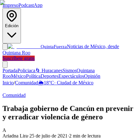
Impreso
Podcast
App
Edición
Noticias de México, desde
Quinta
Fuerza
Quintana Roo
Suscríbete gratis
Portada
Policiaca
🌀 Huracanes
Sismos
Quintana
Roo
México
Política
Deportes
Espectáculos
Opinión
Inicio
/
Comunidad
🌦️
18
°C
·
Ciudad de México
Comunidad
Trabaja gobierno de Cancún en prevenir
y erradicar violencia de género
A
Ariadna Lira
·
25 de julio de 2021
·
2
min de lectura