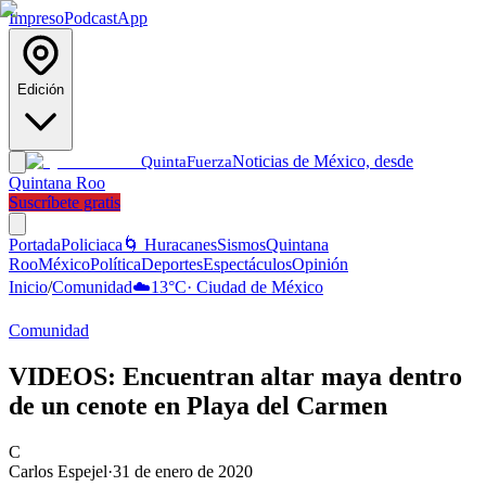
Impreso
Podcast
App
Edición
Noticias de México, desde
Quinta
Fuerza
Quintana Roo
Suscríbete gratis
Portada
Policiaca
🌀 Huracanes
Sismos
Quintana
Roo
México
Política
Deportes
Espectáculos
Opinión
Inicio
/
Comunidad
☁️
13
°C
·
Ciudad de México
Comunidad
VIDEOS: Encuentran altar maya dentro
de un cenote en Playa del Carmen
C
Carlos Espejel
·
31 de enero de 2020