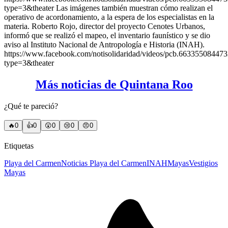
type=3&theater Las imágenes también muestran cómo realizan el
operativo de acordonamiento, a la espera de los especialistas en la
materia. Roberto Rojo, director del proyecto Cenotes Urbanos,
informó que se realizó el mapeo, el inventario faunístico y se dio
aviso al Instituto Nacional de Antropología e Historia (INAH).
https://www.facebook.com/notisolidaridad/videos/pcb.6633550844
type=3&theater
Más noticias de Quintana Roo
¿Qué te pareció?
🔥
0
👍
0
😲
0
😢
0
😠
0
Etiquetas
Playa del Carmen
Noticias Playa del Carmen
INAH
Mayas
Vestigios
Mayas