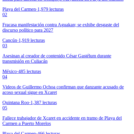
Playa del Carmen
·
1,979
lecturas
02
Fracasa manifestación contra Aguakan; se exhibe desgaste del
discurso político para 2027
Cancún
·
1,919
lecturas
03
Asesinan al creador de contenido César Gastélum durante
transmisión en Culiacán
México
·
485
lecturas
04
Videos de Guillermo Ochoa confirman que danzante acusado de
acoso sexual sigue en Xcaret
Quintana Roo
·
1,387
lecturas
05
Fallece trabajador de Xcaret en accidente en tramo de Playa del
Carmen a Puerto Morelos
Playa del Carmen
·
466
lecturas