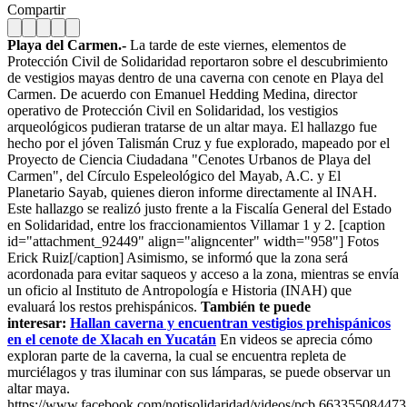
Compartir
Playa del Carmen.-
La tarde de este viernes, elementos de
Protección Civil de Solidaridad reportaron sobre el descubrimiento
de vestigios mayas dentro de una caverna con cenote en Playa del
Carmen. De acuerdo con Emanuel Hedding Medina, director
operativo de Protección Civil en Solidaridad, los vestigios
arqueológicos pudieran tratarse de un altar maya. El hallazgo fue
hecho por el jóven Talismán Cruz y fue explorado, mapeado por el
Proyecto de Ciencia Ciudadana "Cenotes Urbanos de Playa del
Carmen", del Círculo Espeleológico del Mayab, A.C. y El
Planetario Sayab, quienes dieron informe directamente al INAH.
Este hallazgo se realizó justo frente a la Fiscalía General del Estado
en Solidaridad, entre los fraccionamientos Villamar 1 y 2. [caption
id="attachment_92449" align="aligncenter" width="958"]
Fotos
Erick Ruiz[/caption] Asimismo, se informó que la zona será
acordonada para evitar saqueos y acceso a la zona, mientras se envía
un oficio al Instituto de Antropología e Historia (INAH) que
evaluará los restos prehispánicos.
También te puede
interesar:
Hallan caverna y encuentran vestigios prehispánicos
en el cenote de Xlacah en Yucatán
En videos se aprecia cómo
exploran parte de la caverna, la cual se encuentra repleta de
murciélagos y tras iluminar con sus lámparas, se puede observar un
altar maya.
https://www.facebook.com/notisolidaridad/videos/pcb.6633550844