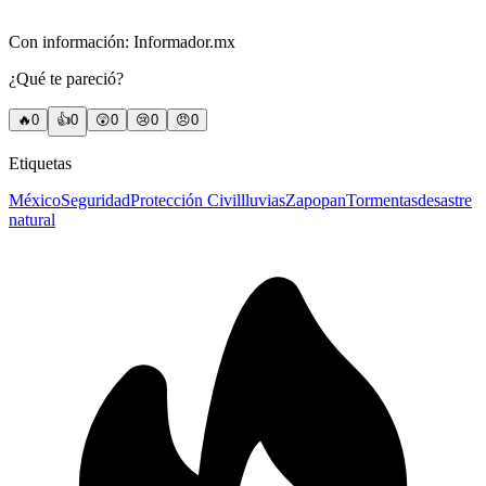
Con información: Informador.mx
¿Qué te pareció?
🔥
0
👍
0
😲
0
😢
0
😠
0
Etiquetas
México
Seguridad
Protección Civil
lluvias
Zapopan
Tormentas
desastre
natural