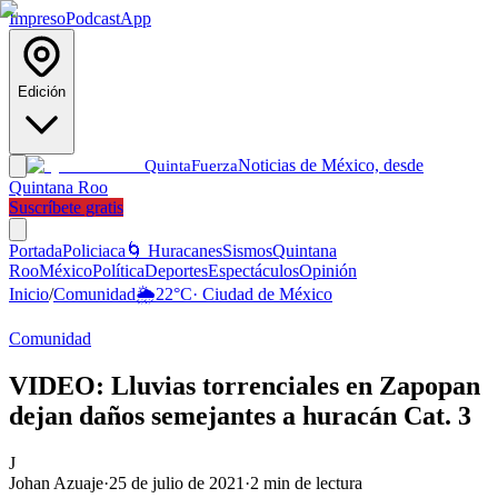
Impreso
Podcast
App
Edición
Noticias de México, desde
Quinta
Fuerza
Quintana Roo
Suscríbete gratis
Portada
Policiaca
🌀 Huracanes
Sismos
Quintana
Roo
México
Política
Deportes
Espectáculos
Opinión
Inicio
/
Comunidad
🌦️
22
°C
·
Ciudad de México
Comunidad
VIDEO: Lluvias torrenciales en Zapopan
dejan daños semejantes a huracán Cat. 3
J
Johan Azuaje
·
25 de julio de 2021
·
2
min de lectura