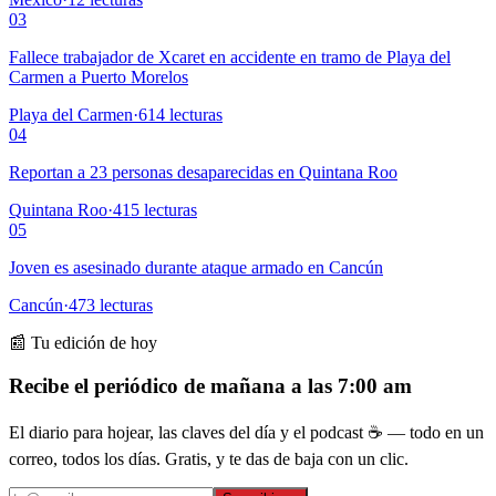
03
Fallece trabajador de Xcaret en accidente en tramo de Playa del
Carmen a Puerto Morelos
Playa del Carmen
·
614
lecturas
04
Reportan a 23 personas desaparecidas en Quintana Roo
Quintana Roo
·
415
lecturas
05
Joven es asesinado durante ataque armado en Cancún
Cancún
·
473
lecturas
📰 Tu edición de hoy
Recibe el periódico de mañana a las 7:00 am
El diario para hojear, las claves del día y el podcast ☕ — todo en un
correo, todos los días. Gratis, y te das de baja con un clic.