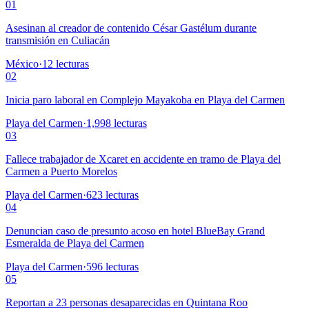
01
Asesinan al creador de contenido César Gastélum durante
transmisión en Culiacán
México
·
12
lecturas
02
Inicia paro laboral en Complejo Mayakoba en Playa del Carmen
Playa del Carmen
·
1,998
lecturas
03
Fallece trabajador de Xcaret en accidente en tramo de Playa del
Carmen a Puerto Morelos
Playa del Carmen
·
623
lecturas
04
Denuncian caso de presunto acoso en hotel BlueBay Grand
Esmeralda de Playa del Carmen
Playa del Carmen
·
596
lecturas
05
Reportan a 23 personas desaparecidas en Quintana Roo