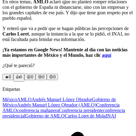
En otros temas,
AMLO
aclaró qjue no planteó romper relaciones
con el gobierno de España ni distanciarse, sino con las empresas y
los grandes capitales de ese país. Y dijo que tiene gran respeto por el
pueblo español.
Y reiteró que va a pedir que se hagan públicas las percepciones de
Carlos Loret
, aunque la instancia a la que se lo pidió, el INAI, no
está facultada para brindar esa información.
¡Ya estamos en Google News! Mantente al día con las noticias
más importantes de México y el Mundo, haz clic
aquí
¿Qué te pareció?
🔥
0
👍
0
😲
0
😢
0
😠
0
Etiquetas
México
AMLO
Andrés Manuel López Obrador
Gobierno de
México
Andrés Manuel López Obrador (AMLO)
Conferencia
AMLO
conferencia mañanera
Conferencia presidente
conferencia
presidencial
Gobierno de AMLO
Carlos Loret de Mola
INAI