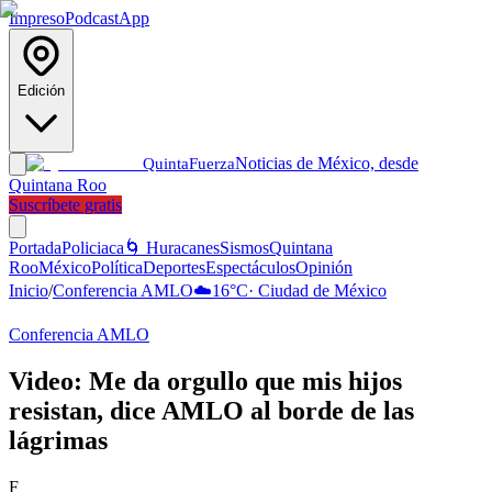
Impreso
Podcast
App
Edición
Noticias de México, desde
Quinta
Fuerza
Quintana Roo
Suscríbete gratis
Portada
Policiaca
🌀 Huracanes
Sismos
Quintana
Roo
México
Política
Deportes
Espectáculos
Opinión
Inicio
/
Conferencia AMLO
☁️
16
°C
·
Ciudad de México
Conferencia AMLO
Video: Me da orgullo que mis hijos
resistan, dice AMLO al borde de las
lágrimas
F