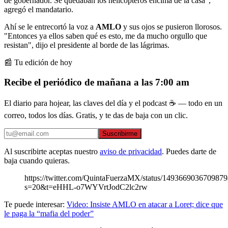
de gobernador. Se quedaban los helicópteros encima de la casa",
agregó el mandatario.
Ahí se le entrecortó la voz a
AMLO
y sus ojos se pusieron llorosos.
"Entonces ya ellos saben qué es esto, me da mucho orgullo que
resistan", dijo el presidente al borde de las lágrimas.
📰 Tu edición de hoy
Recibe el periódico de mañana a las 7:00 am
El diario para hojear, las claves del día y el podcast ☕ — todo en un
correo, todos los días. Gratis, y te das de baja con un clic.
Suscribirme
Al suscribirte aceptas nuestro
aviso de privacidad
. Puedes darte de
baja cuando quieras.
https://twitter.com/QuintaFuerzaMX/status/149366903670987
s=20&t=eHHL-o7WYVrtJodC2lc2rw
Te puede interesar:
Video: Insiste AMLO en atacar a Loret; dice que
le paga la “mafia del poder”