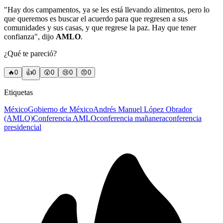
"Hay dos campamentos, ya se les está llevando alimentos, pero lo
que queremos es buscar el acuerdo para que regresen a sus
comunidades y sus casas, y que regrese la paz. Hay que tener
confianza", dijo
AMLO
.
¿Qué te pareció?
🔥
0
👍
0
😲
0
😢
0
😠
0
Etiquetas
México
Gobierno de México
Andrés Manuel López Obrador
(AMLO)
Conferencia AMLO
conferencia mañanera
conferencia
presidencial