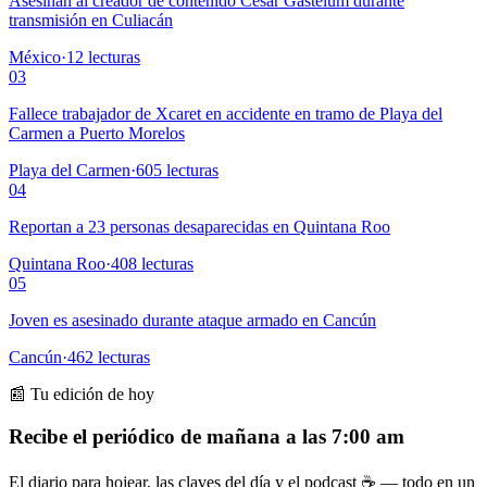
Asesinan al creador de contenido César Gastélum durante
transmisión en Culiacán
México
·
12
lecturas
03
Fallece trabajador de Xcaret en accidente en tramo de Playa del
Carmen a Puerto Morelos
Playa del Carmen
·
605
lecturas
04
Reportan a 23 personas desaparecidas en Quintana Roo
Quintana Roo
·
408
lecturas
05
Joven es asesinado durante ataque armado en Cancún
Cancún
·
462
lecturas
📰 Tu edición de hoy
Recibe el periódico de mañana a las 7:00 am
El diario para hojear, las claves del día y el podcast ☕ — todo en un