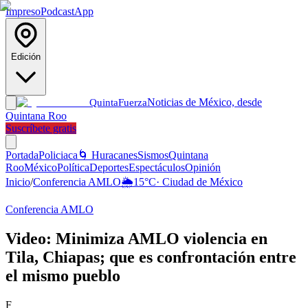
Impreso
Podcast
App
Edición
Noticias de México, desde
Quinta
Fuerza
Quintana Roo
Suscríbete gratis
Portada
Policiaca
🌀 Huracanes
Sismos
Quintana
Roo
México
Política
Deportes
Espectáculos
Opinión
Inicio
/
Conferencia AMLO
🌦️
15
°C
·
Ciudad de México
Conferencia AMLO
Video: Minimiza AMLO violencia en
Tila, Chiapas; que es confrontación entre
el mismo pueblo
F