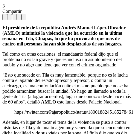
3
Compartir
El presidente de la república Andrés Manuel López Obrador
(AMLO) minimizó la violencia que ha ocurrido en la última
semana en Tila, Chiapas, lo que ha provocado que más de
cuatro mil personas hayan sido desplazadas de sus hogares.
Tal como en otras ocasiones, el mandatario federal dijo que el
problema no es tan grave y que es incluso un asunto interno del
pueblo y no algo que tiene que ver con el crimen organizado.
"Esto que sucede en Tila es muy lamentable, porque no es la lucha
contra el aparato del estado opresor y represor, o contra un
cacicazgo, es una confontación entte el mismo pueblo que no se ha
podido armonizar, buscar la unidad. Yo hago un llamado a toda la
gente de Tila (a lograr acuerdos), lugar que conozco desde hace más
de 60 años". detalló
AMLO
este lunes desde Palacio Nacional.
https://twitter.com/Pajaropolitico/status/1800188245185278461
Además, en lugar de tocar el tema de la violencia se puso a contar
historias de Tila y de una imagen muy venerada que se encuentra en
dicha localidad y de sus viajes por la zona. Al finla dijo que ya dio