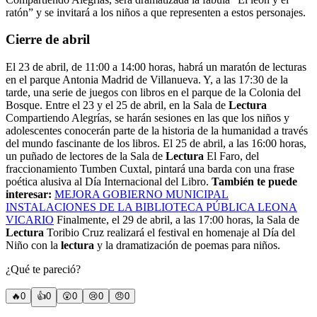
ratón” y se invitará a los niños a que representen a estos personajes.
Cierre de abril
El 23 de abril, de 11:00 a 14:00 horas, habrá un maratón de lecturas
en el parque Antonia Madrid de Villanueva. Y, a las 17:30 de la
tarde, una serie de juegos con libros en el parque de la Colonia del
Bosque. Entre el 23 y el 25 de abril, en la Sala de
Lectura
Compartiendo Alegrías, se harán sesiones en las que los niños y
adolescentes conocerán parte de la historia de la humanidad a través
del mundo fascinante de los libros. El 25 de abril, a las 16:00 horas,
un puñado de lectores de la Sala de
Lectura
El Faro, del
fraccionamiento Tumben Cuxtal, pintará una barda con una frase
poética alusiva al Día Internacional del Libro.
También te puede
interesar:
MEJORA GOBIERNO MUNICIPAL
INSTALACIONES DE LA BIBLIOTECA PÚBLICA LEONA
VICARIO
Finalmente, el 29 de abril, a las 17:00 horas, la Sala de
Lectura
Toribio Cruz realizará el festival en homenaje al Día del
Niño con la
lectura
y la dramatización de poemas para niños.
¿Qué te pareció?
🔥
0
👍
0
😲
0
😢
0
😠
0