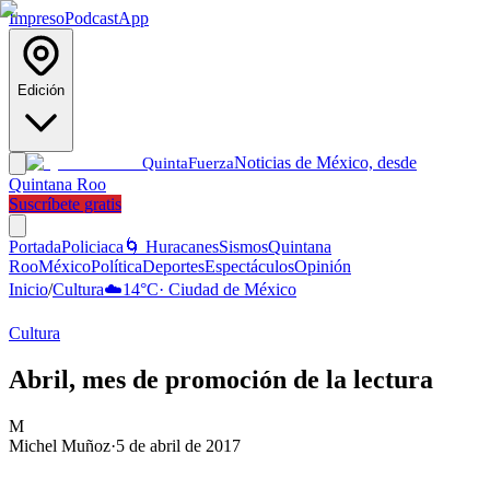
Impreso
Podcast
App
Edición
Noticias de México, desde
Quinta
Fuerza
Quintana Roo
Suscríbete gratis
Portada
Policiaca
🌀 Huracanes
Sismos
Quintana
Roo
México
Política
Deportes
Espectáculos
Opinión
Inicio
/
Cultura
☁️
14
°C
·
Ciudad de México
Cultura
Abril, mes de promoción de la lectura
M
Michel Muñoz
·
5 de abril de 2017