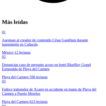
Más leídas
01
Asesinan al creador de contenido César Gastélum durante
transmisión en Culiacán
México
·
12
lecturas
02
Denuncian caso de presunto acoso en hotel BlueBay Grand
Esmeralda de Playa del Carmen
Playa del Carmen
·
596
lecturas
03
Fallece trabajador de Xcaret en accidente en tramo de Playa del
Carmen a Puerto Morelos
Playa del Carmen
·
623
lecturas
04