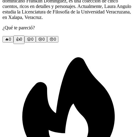
dominicano Franklin Domínguez, es una colección de cinco
cuentos, ricos en detalles y personajes. Actualmente, Laura Angulo
estudia la Licenciatura de Filosofía de la Universidad Veracruzana,
en Xalapa, Veracruz.
¿Qué te pareció?
🔥
0
👍
0
😲
0
😢
0
😠
0