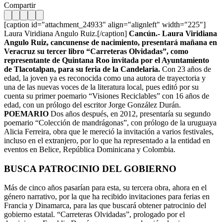
Compartir
[caption id="attachment_24933" align="alignleft" width="225"]
Laura Viridiana Angulo Ruiz.[/caption]
Cancún.- Laura Viridiana
Angulo Ruiz, cancunense de nacimiento, presentará mañana en
Veracruz su tercer libro “Carreteras Olvidadas”, como
representante de Quintana Roo invitada por el Ayuntamiento
de Tlacotalpan, para su feria de la Candelaria.
Con 23 años de
edad, la joven ya es reconocida como una autora de trayectoria y
una de las nuevas voces de la literatura local, pues editó por su
cuenta su primer poemario “Visiones Reciclables” con 16 años de
edad, con un prólogo del escritor Jorge González Durán.
POEMARIO
Dos años después, en 2012, presentaría su segundo
poemario “Colección de mandrágonas”, con prólogo de la uruguaya
Alicia Ferreira, obra que le mereció la invitación a varios festivales,
incluso en el extranjero, por lo que ha representado a la entidad en
eventos en Belice, República Dominicana y Colombia.
BUSCA PATROCINIO DEL GOBIERNO
Más de cinco años pasarían para esta, su tercera obra, ahora en el
género narrativo, por la que ha recibido invitaciones para ferias en
Francia y Dinamarca, para las que buscará obtener patrocinio del
gobierno estatal. “Carreteras Olvidadas”, prologado por el