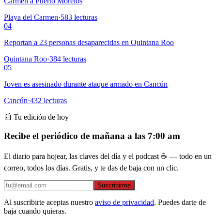
Carmen a Puerto Morelos
Playa del Carmen
·
583
lecturas
04
Reportan a 23 personas desaparecidas en Quintana Roo
Quintana Roo
·
384
lecturas
05
Joven es asesinado durante ataque armado en Cancún
Cancún
·
432
lecturas
📰 Tu edición de hoy
Recibe el periódico de mañana a las 7:00 am
El diario para hojear, las claves del día y el podcast ☕ — todo en un
correo, todos los días. Gratis, y te das de baja con un clic.
Suscribirme
Al suscribirte aceptas nuestro
aviso de privacidad
. Puedes darte de
baja cuando quieras.