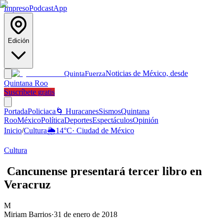
Impreso
Podcast
App
Edición
Noticias de México, desde
Quinta
Fuerza
Quintana Roo
Suscríbete gratis
Portada
Policiaca
🌀 Huracanes
Sismos
Quintana
Roo
México
Política
Deportes
Espectáculos
Opinión
Inicio
/
Cultura
🌦️
14
°C
·
Ciudad de México
Cultura
Cancunense presentará tercer libro en
Veracruz
M
Miriam Barrios
·
31 de enero de 2018