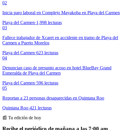
02
Inicia paro laboral en Complejo Mayakoba en Playa del Carmen
Playa del Carmen
·
1,998
lecturas
03
Fallece trabajador de Xcaret en accidente en tramo de Playa del
Carmen a Puerto Morelos
Playa del Carmen
·
623
lecturas
04
Denuncian caso de presunto acoso en hotel BlueBay Grand
Esmeralda de Playa del Carmen
Playa del Carmen
·
596
lecturas
05
Reportan a 23 personas desaparecidas en Quintana Roo
Quintana Roo
·
421
lecturas
📰 Tu edición de hoy
Recibe el periódico de mañana a las 7:00 am