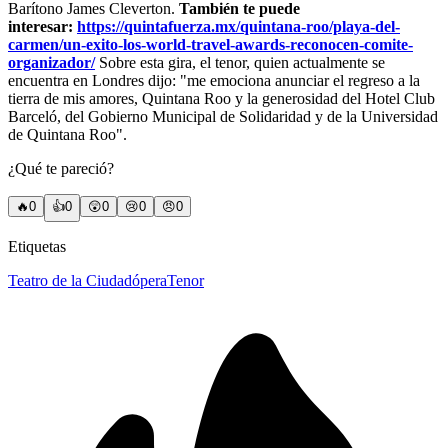
Barítono James Cleverton.
También te puede
interesar:
https://quintafuerza.mx/quintana-roo/playa-del-
carmen/un-exito-los-world-travel-awards-reconocen-comite-
organizador/
Sobre esta gira, el tenor, quien actualmente se
encuentra en Londres dijo: "me emociona anunciar el regreso a la
tierra de mis amores, Quintana Roo y la generosidad del Hotel Club
Barceló, del Gobierno Municipal de Solidaridad y de la Universidad
de Quintana Roo".
¿Qué te pareció?
🔥
0
👍
0
😲
0
😢
0
😠
0
Etiquetas
Teatro de la Ciudad
ópera
Tenor