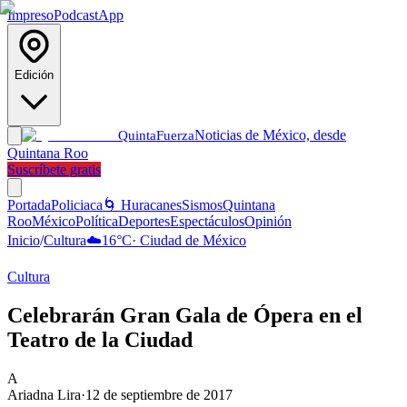
Impreso
Podcast
App
Edición
Noticias de México, desde
Quinta
Fuerza
Quintana Roo
Suscríbete gratis
Portada
Policiaca
🌀 Huracanes
Sismos
Quintana
Roo
México
Política
Deportes
Espectáculos
Opinión
Inicio
/
Cultura
☁️
16
°C
·
Ciudad de México
Cultura
Celebrarán Gran Gala de Ópera en el
Teatro de la Ciudad
A
Ariadna Lira
·
12 de septiembre de 2017