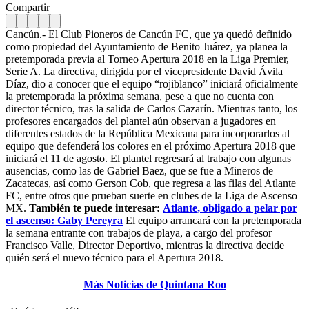
Compartir
Cancún.- El Club Pioneros de Cancún FC, que ya quedó definido
como propiedad del Ayuntamiento de Benito Juárez, ya planea la
pretemporada previa al Torneo Apertura 2018 en la Liga Premier,
Serie A. La directiva, dirigida por el vicepresidente David Ávila
Díaz, dio a conocer que el equipo “rojiblanco” iniciará oficialmente
la pretemporada la próxima semana, pese a que no cuenta con
director técnico, tras la salida de Carlos Cazarín. Mientras tanto, los
profesores encargados del plantel aún observan a jugadores en
diferentes estados de la República Mexicana para incorporarlos al
equipo que defenderá los colores en el próximo Apertura 2018 que
iniciará el 11 de agosto.
El plantel regresará al trabajo con algunas
ausencias, como las de Gabriel Baez, que se fue a Mineros de
Zacatecas, así como Gerson Cob, que regresa a las filas del Atlante
FC, entre otros que prueban suerte en clubes de la Liga de Ascenso
MX.
También te puede interesar:
Atlante, obligado a pelar por
el ascenso: Gaby Pereyra
El equipo arrancará con la pretemporada
la semana entrante con trabajos de playa, a cargo del profesor
Francisco Valle, Director Deportivo, mientras la directiva decide
quién será el nuevo técnico para el Apertura 2018.
Más Noticias de Quintana Roo