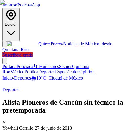
Impreso
Podcast
App
Edición
Noticias de México, desde
Quinta
Fuerza
Quintana Roo
Suscríbete gratis
Portada
Policiaca
🌀 Huracanes
Sismos
Quintana
Roo
México
Política
Deportes
Espectáculos
Opinión
Inicio
/
Deportes
🌦️
19
°C
·
Ciudad de México
Deportes
Alista Pioneros de Cancún sin técnico la
pretemporada
Y
Yowhali Carrillo
·
27 de junio de 2018