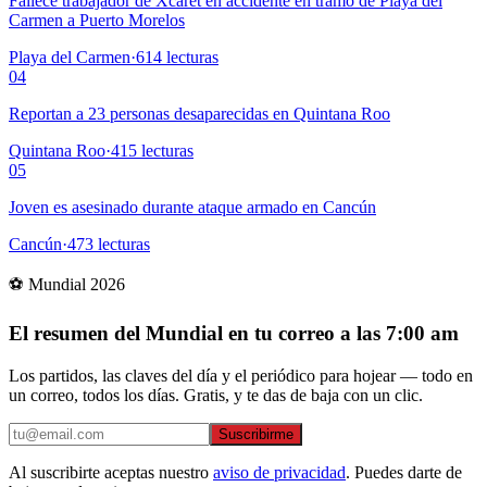
Fallece trabajador de Xcaret en accidente en tramo de Playa del
Carmen a Puerto Morelos
Playa del Carmen
·
614
lecturas
04
Reportan a 23 personas desaparecidas en Quintana Roo
Quintana Roo
·
415
lecturas
05
Joven es asesinado durante ataque armado en Cancún
Cancún
·
473
lecturas
⚽ Mundial 2026
El resumen del Mundial en tu correo a las 7:00 am
Los partidos, las claves del día y el periódico para hojear — todo en
un correo, todos los días. Gratis, y te das de baja con un clic.
Suscribirme
Al suscribirte aceptas nuestro
aviso de privacidad
. Puedes darte de