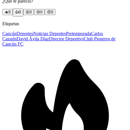
¿Qué te pareció?
🔥
0
👍
0
😲
0
😢
0
😠
0
Etiquetas
Cancún
Deportes
Noticias Deportes
Pretemporada
Carlos
Cazarín
David Ávila Díaz
Director Deportivo
Club Pioneros de
Cancún FC