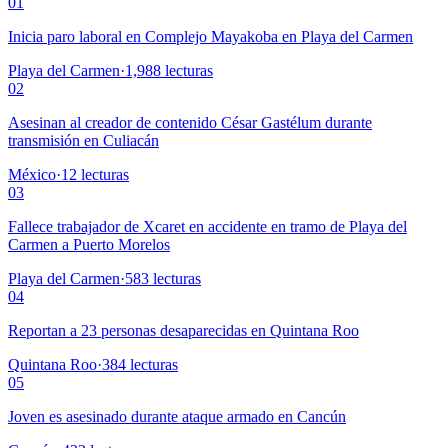
01
Inicia paro laboral en Complejo Mayakoba en Playa del Carmen
Playa del Carmen
·
1,988
lecturas
02
Asesinan al creador de contenido César Gastélum durante
transmisión en Culiacán
México
·
12
lecturas
03
Fallece trabajador de Xcaret en accidente en tramo de Playa del
Carmen a Puerto Morelos
Playa del Carmen
·
583
lecturas
04
Reportan a 23 personas desaparecidas en Quintana Roo
Quintana Roo
·
384
lecturas
05
Joven es asesinado durante ataque armado en Cancún