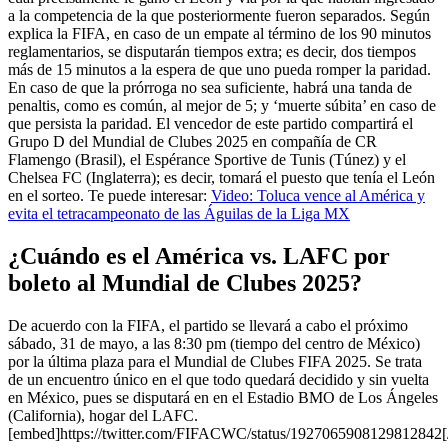
a la competencia de la que posteriormente fueron separados. Según
explica la FIFA, en caso de un empate al término de los 90 minutos
reglamentarios, se disputarán tiempos extra; es decir, dos tiempos
más de 15 minutos a la espera de que uno pueda romper la paridad.
En caso de que la prórroga no sea suficiente, habrá una tanda de
penaltis, como es común, al mejor de 5; y ‘muerte súbita’ en caso de
que persista la paridad. El vencedor de este partido compartirá el
Grupo D del Mundial de Clubes 2025 en compañía de CR
Flamengo (Brasil), el Espérance Sportive de Tunis (Túnez) y el
Chelsea FC (Inglaterra); es decir, tomará el puesto que tenía el León
en el sorteo. Te puede interesar:
Video: Toluca vence al América y
evita el tetracampeonato de las Águilas de la Liga MX
¿Cuándo es el América vs. LAFC por
boleto al Mundial de Clubes 2025?
De acuerdo con la FIFA, el partido se llevará a cabo el próximo
sábado, 31 de mayo, a las 8:30 pm (tiempo del centro de México)
por la última plaza para el Mundial de Clubes FIFA 2025. Se trata
de un encuentro único en el que todo quedará decidido y sin vuelta
en México, pues se disputará en en el Estadio BMO de Los Ángeles
(California), hogar del LAFC.
[embed]https://twitter.com/FIFACWC/status/1927065908129812842