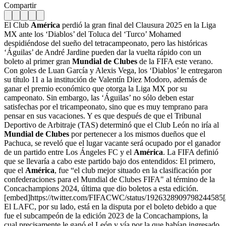
Compartir
El Club
América
perdió la gran final del Clausura 2025 en la Liga
MX ante los ‘Diablos’ del Toluca del ‘Turco’ Mohamed
despidiéndose del sueño del tetracampeonato, pero las históricas
‘Águilas’ de André Jardine pueden dar la vuelta rápido con un
boleto al primer gran
Mundial de Clubes
de la FIFA este verano.
Con goles de Luan García y Alexis Vega, los ‘Diablos’ le entregaron
su título 11 a la institución de Valentín Diez Modoro, además de
ganar el premio económico que otorga la Liga MX por su
campeonato. Sin embargo, las ‘Águilas’ no sólo deben estar
satisfechas por el tricampeonato, sino que es muy temprano para
pensar en sus vacaciones. Y es que después de que el Tribunal
Deportivo de Arbitraje (TAS) determinó que el Club León no iría al
Mundial de Clubes
por pertenecer a los mismos dueños que el
Pachuca, se reveló que el lugar vacante será ocupado por el ganador
de un partido entre Los Ángeles FC y el
América
. La FIFA definió
que se llevaría a cabo este partido bajo dos entendidos: El primero,
que el
América
, fue “el club mejor situado en la clasificación por
confederaciones para el Mundial de Clubes FIFA" al término de la
Concachampions 2024, última que dio boletos a esta edición.
[embed]https://twitter.com/FIFACWC/status/1926328909798244585
El LAFC, por su lado, está en la disputa por el boleto debido a que
fue el subcampeón de la edición 2023 de la Concachampions, la
cual precisamente le ganó el León y vía por la que habían ingresado