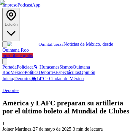
Impreso
Podcast
App
Edición
Noticias de México, desde
Quinta
Fuerza
Quintana Roo
Suscríbete gratis
Portada
Policiaca
🌀 Huracanes
Sismos
Quintana
Roo
México
Política
Deportes
Espectáculos
Opinión
Inicio
/
Deportes
🌦️
14
°C
·
Ciudad de México
Deportes
América y LAFC preparan su artillería
por el último boleto al Mundial de Clubes
J
Joiner Martínez
·
27 de mayo de 2025
·
3
min de lectura