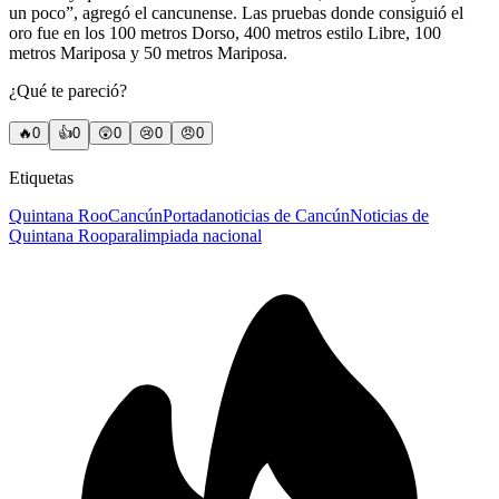
un poco”, agregó el cancunense. Las pruebas donde consiguió el
oro fue en los 100 metros Dorso, 400 metros estilo Libre, 100
metros Mariposa y 50 metros Mariposa.
¿Qué te pareció?
🔥
0
👍
0
😲
0
😢
0
😠
0
Etiquetas
Quintana Roo
Cancún
Portada
noticias de Cancún
Noticias de
Quintana Roo
paralimpiada nacional