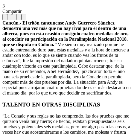
3
Compartir
Cancún.- El tritón cancunense Andy Guerrero Sánchez
demostró una vez más que no hay rival para él dentro de una
alberca, pues en esta ocasión consiguió cuatro medallas de oro,
al concluir su participación en la Paralimpiada Nacional 2018,
que se disputa en Colima.
“Me siento muy realizado porque he
estado entrenando duro para estas medallas y a la hora de meterse a
andar con todo, es lo que se siente cuando ves los frutos de tu
esfuerzo”, fue la impresión del nadador quintanarroense, tras su
cuádruple victoria en esta paralimpiada. Cabe destacar que, de la
mano de su entrenador, Abel Hernández, practicaron todo el año
para seis pruebas de la paralimpiada, pero la Conade no permite
competir más de dos pruebas por día. La situación para Andy es
especial pues arrojaron cuatro pruebas donde es el más destacado en
el mismo día, por lo que tuvo que decidir en sacrificar dos.
TALENTO EN OTRAS DISCIPLINAS
“La Conade y sus reglas no las comprendo, las dos pruebas que me
quitaron venía muy fuerte; de hecho, estaban presupuestadas seis
pruebas y potenciales seis medallas, pero por algo pasan las cosas, a
veces hay que acostumbrarme a los cambios, me molesta y frustra