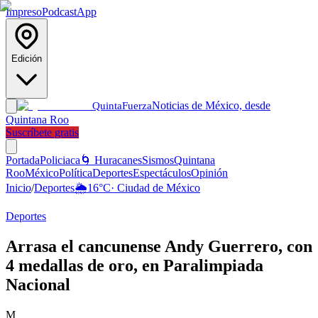
Impreso
Podcast
App
Edición
Noticias de México, desde
Quinta
Fuerza
Quintana Roo
Suscríbete gratis
Portada
Policiaca
🌀 Huracanes
Sismos
Quintana
Roo
México
Política
Deportes
Espectáculos
Opinión
Inicio
/
Deportes
🌦️
16
°C
·
Ciudad de México
Deportes
Arrasa el cancunense Andy Guerrero, con
4 medallas de oro, en Paralimpiada
Nacional
M