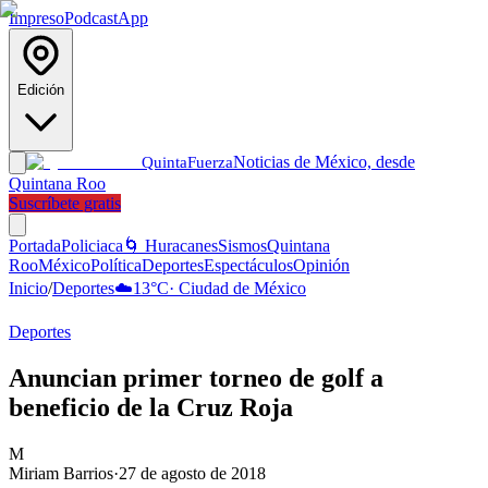
Impreso
Podcast
App
Edición
Noticias de México, desde
Quinta
Fuerza
Quintana Roo
Suscríbete gratis
Portada
Policiaca
🌀 Huracanes
Sismos
Quintana
Roo
México
Política
Deportes
Espectáculos
Opinión
Inicio
/
Deportes
☁️
13
°C
·
Ciudad de México
Deportes
Anuncian primer torneo de golf a
beneficio de la Cruz Roja
M
Miriam Barrios
·
27 de agosto de 2018