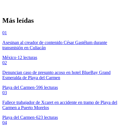
Más leídas
01
Asesinan al creador de contenido César Gastélum durante
transmisión en Culiacán
México
·
12
lecturas
02
Denuncian caso de presunto acoso en hotel BlueBay Grand
Esmeralda de Playa del Carmen
Playa del Carmen
·
596
lecturas
03
Fallece trabajador de Xcaret en accidente en tramo de Playa del
Carmen a Puerto Morelos
Playa del Carmen
·
623
lecturas
04