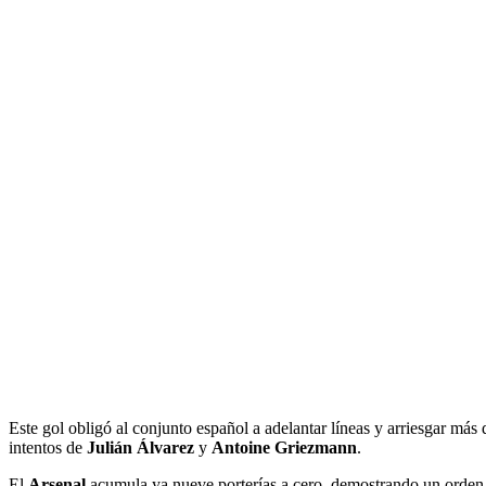
Este gol obligó al conjunto español a adelantar líneas y arriesgar más
intentos de
Julián Álvarez
y
Antoine Griezmann
.
El
Arsenal
acumula ya nueve porterías a cero, demostrando un orden 