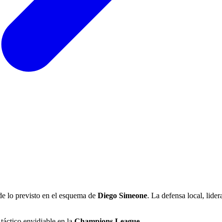
 de lo previsto en el esquema de
Diego Simeone
. La defensa local, lide
táctico envidiable en la
Champions League
.