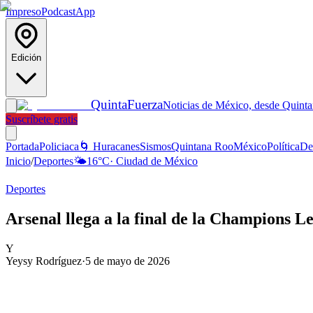
Impreso
Podcast
App
Edición
Quinta
Fuerza
Noticias de México, desde Quint
Suscríbete gratis
Portada
Policiaca
🌀 Huracanes
Sismos
Quintana Roo
México
Política
De
Inicio
/
Deportes
🌤️
16
°C
·
Ciudad de México
Deportes
Arsenal llega a la final de la Champions Le
Y
Yeysy Rodríguez
·
5 de mayo de 2026