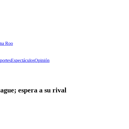
ana Roo
portes
Espectáculos
Opinión
ague; espera a su rival