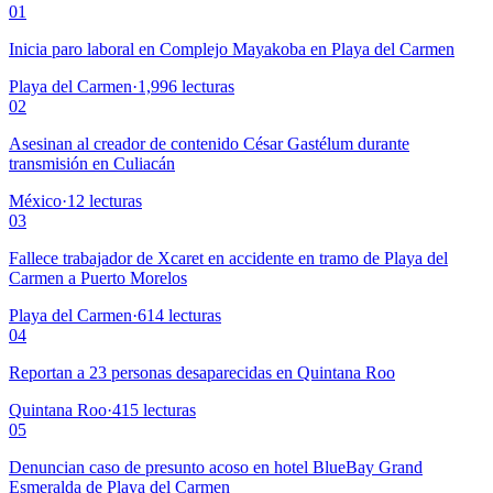
01
Inicia paro laboral en Complejo Mayakoba en Playa del Carmen
Playa del Carmen
·
1,996
lecturas
02
Asesinan al creador de contenido César Gastélum durante
transmisión en Culiacán
México
·
12
lecturas
03
Fallece trabajador de Xcaret en accidente en tramo de Playa del
Carmen a Puerto Morelos
Playa del Carmen
·
614
lecturas
04
Reportan a 23 personas desaparecidas en Quintana Roo
Quintana Roo
·
415
lecturas
05
Denuncian caso de presunto acoso en hotel BlueBay Grand
Esmeralda de Playa del Carmen