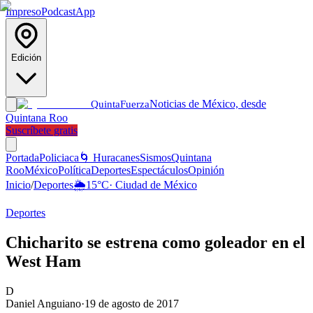
Impreso
Podcast
App
Edición
Noticias de México, desde
Quinta
Fuerza
Quintana Roo
Suscríbete gratis
Portada
Policiaca
🌀 Huracanes
Sismos
Quintana
Roo
México
Política
Deportes
Espectáculos
Opinión
Inicio
/
Deportes
🌦️
15
°C
·
Ciudad de México
Deportes
Chicharito se estrena como goleador en el
West Ham
D
Daniel Anguiano
·
19 de agosto de 2017