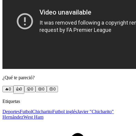
¿Qué te pareció?
🔥
0
👍
0
😲
0
😢
0
😠
0
Etiquetas
Deportes
Futbol
Chicharito
Futbol inglés
Javier "Chicharito"
Hernández
West Ham