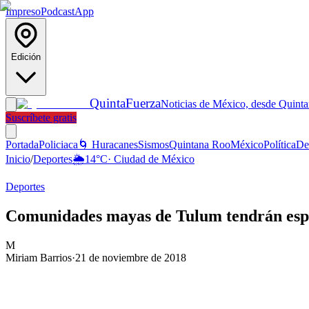
Impreso
Podcast
App
Edición
Quinta
Fuerza
Noticias de México, desde Quint
Suscríbete gratis
Portada
Policiaca
🌀 Huracanes
Sismos
Quintana Roo
México
Política
De
Inicio
/
Deportes
🌦️
14
°C
·
Ciudad de México
Deportes
Comunidades mayas de Tulum tendrán espa
M
Miriam Barrios
·
21 de noviembre de 2018