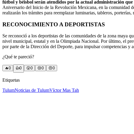
fútbol y béisbol serán atendidos por la actual administración qu
Aniversario del Inicio de la Revolución Mexicana, en la comunidad de 
realizarán los trámites para reemplazar luminarias, tableros, porterías
RECONOCIMIENTO A DEPORTISTAS
Se reconoció a los deportistas de las comunidades de la zona maya que
nivel municipal, estatal y en la Olimpiada Nacional. Por último, el p
por parte de la Dirección del Deporte, para impulsar competencias y a
¿Qué te pareció?
🔥
0
👍
0
😲
0
😢
0
😠
0
Etiquetas
Tulum
Noticias de Tulum
Víctor Mas Tah