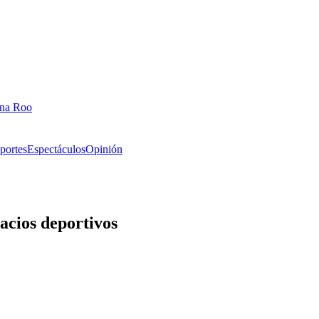
ana Roo
portes
Espectáculos
Opinión
cios deportivos