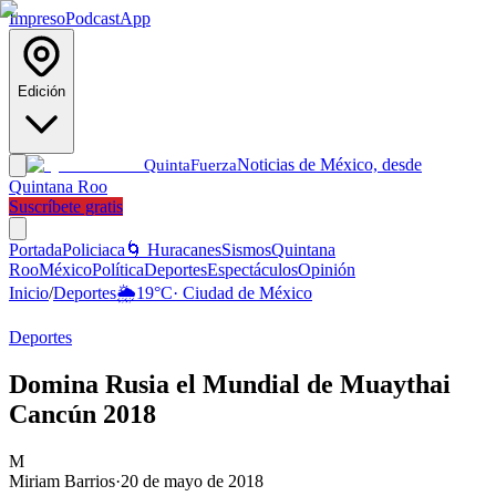
Impreso
Podcast
App
Edición
Noticias de México, desde
Quinta
Fuerza
Quintana Roo
Suscríbete gratis
Portada
Policiaca
🌀 Huracanes
Sismos
Quintana
Roo
México
Política
Deportes
Espectáculos
Opinión
Inicio
/
Deportes
🌦️
19
°C
·
Ciudad de México
Deportes
Domina Rusia el Mundial de Muaythai
Cancún 2018
M
Miriam Barrios
·
20 de mayo de 2018