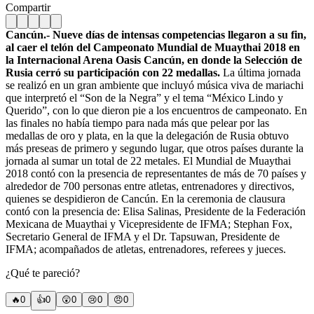
Compartir
Cancún.- Nueve días de intensas competencias llegaron a su fin,
al caer el telón del Campeonato Mundial de Muaythai 2018 en
la Internacional Arena Oasis Cancún, en donde la Selección de
Rusia cerró su participación con 22 medallas.
La última jornada
se realizó en un gran ambiente que incluyó música viva de mariachi
que interpretó el “Son de la Negra” y el tema “México Lindo y
Querido”, con lo que dieron pie a los encuentros de campeonato. En
las finales no había tiempo para nada más que pelear por las
medallas de oro y plata, en la que la delegación de Rusia obtuvo
más preseas de primero y segundo lugar, que otros países durante la
jornada al sumar un total de 22 metales. El Mundial de Muaythai
2018 contó con la presencia de representantes de más de 70 países y
alrededor de 700 personas entre atletas, entrenadores y directivos,
quienes se despidieron de Cancún. En la ceremonia de clausura
contó con la presencia de: Elisa Salinas, Presidente de la Federación
Mexicana de Muaythai y Vicepresidente de IFMA; Stephan Fox,
Secretario General de IFMA y el Dr. Tapsuwan, Presidente de
IFMA; acompañados de atletas, entrenadores, referees y jueces.
¿Qué te pareció?
🔥
0
👍
0
😲
0
😢
0
😠
0