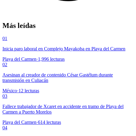
Más leídas
01
Inicia paro laboral en Complejo Mayakoba en Playa del Carmen
Playa del Carmen
·
1,996
lecturas
02
Asesinan al creador de contenido César Gastélum durante
transmisión en Culiacán
México
·
12
lecturas
03
Fallece trabajador de Xcaret en accidente en tramo de Playa del
Carmen a Puerto Morelos
Playa del Carmen
·
614
lecturas
04