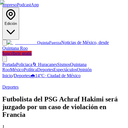
Impreso
Podcast
App
Edición
Noticias de México, desde
Quinta
Fuerza
Quintana Roo
Suscríbete gratis
Portada
Policiaca
🌀 Huracanes
Sismos
Quintana
Roo
México
Política
Deportes
Espectáculos
Opinión
Inicio
/
Deportes
🌧️
14
°C
·
Ciudad de México
Deportes
Futbolista del PSG Achraf Hakimi será
juzgado por un caso de violación en
Francia
J