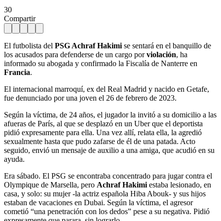
30
Compartir
El futbolista del
PSG
Achraf Hakimi
se sentará en el banquillo de
los acusados para defenderse de un cargo por
violación
, ha
informado su abogada y confirmado la Fiscalía de Nanterre en
Francia
.
El internacional marroquí, ex del Real Madrid y nacido en Getafe,
fue denunciado por una joven el 26 de febrero de 2023.
Según la víctima, de 24 años, el jugador la invitó a su domicilio a las
afueras de París, al que se desplazó en un Uber que el deportista
pidió expresamente para ella. Una vez allí, relata ella, la agredió
sexualmente hasta que pudo zafarse de él de una patada. Acto
seguido, envió un mensaje de auxilio a una amiga, que acudió en su
ayuda.
Era sábado. El PSG se encontraba concentrado para jugar contra el
Olympique de Marsella, pero
Achraf Hakimi
estaba lesionado, en
casa, y solo: su mujer -la actriz española Hiba Abouk- y sus hijos
estaban de vacaciones en Dubai. Según la víctima, el agresor
cometió “una penetración con los dedos” pese a su negativa. Pidió
expresamente que parara, sin lograrlo.