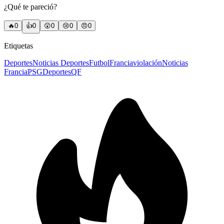
¿Qué te pareció?
🔥
0
👍
0
😲
0
😢
0
😠
0
Etiquetas
Deportes
Noticias Deportes
Futbol
Francia
violación
Noticias
Francia
PSG
DeportesQF