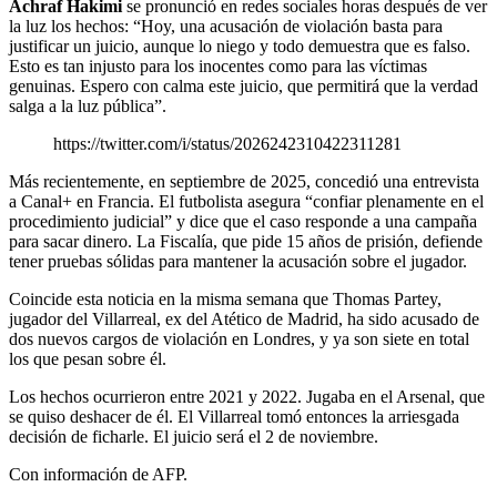
Achraf Hakimi
se pronunció en redes sociales horas después de ver
la luz los hechos: “Hoy, una acusación de violación basta para
justificar un juicio, aunque lo niego y todo demuestra que es falso.
Esto es tan injusto para los inocentes como para las víctimas
genuinas. Espero con calma este juicio, que permitirá que la verdad
salga a la luz pública”.
https://twitter.com/i/status/2026242310422311281
Más recientemente, en septiembre de 2025, concedió una entrevista
a Canal+ en Francia. El futbolista asegura “confiar plenamente en el
procedimiento judicial” y dice que el caso responde a una campaña
para sacar dinero. La Fiscalía, que pide 15 años de prisión, defiende
tener pruebas sólidas para mantener la acusación sobre el jugador.
Coincide esta noticia en la misma semana que Thomas Partey,
jugador del Villarreal, ex del Atético de Madrid, ha sido acusado de
dos nuevos cargos de violación en Londres, y ya son siete en total
los que pesan sobre él.
Los hechos ocurrieron entre 2021 y 2022. Jugaba en el Arsenal, que
se quiso deshacer de él. El Villarreal tomó entonces la arriesgada
decisión de ficharle. El juicio será el 2 de noviembre.
Con información de AFP.