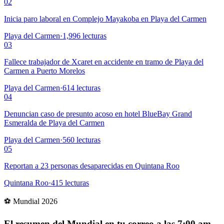
02
Inicia paro laboral en Complejo Mayakoba en Playa del Carmen
Playa del Carmen
·
1,996
lecturas
03
Fallece trabajador de Xcaret en accidente en tramo de Playa del
Carmen a Puerto Morelos
Playa del Carmen
·
614
lecturas
04
Denuncian caso de presunto acoso en hotel BlueBay Grand
Esmeralda de Playa del Carmen
Playa del Carmen
·
560
lecturas
05
Reportan a 23 personas desaparecidas en Quintana Roo
Quintana Roo
·
415
lecturas
⚽ Mundial 2026
El resumen del Mundial en tu correo a las 7:00 am