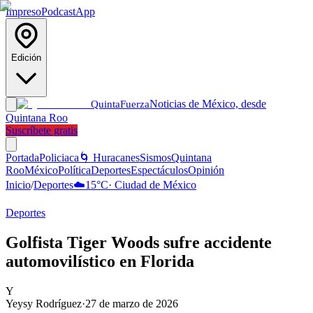
Impreso
Podcast
App
Edición
Noticias de México, desde
Quinta
Fuerza
Quintana Roo
Suscríbete gratis
Portada
Policiaca
🌀 Huracanes
Sismos
Quintana
Roo
México
Política
Deportes
Espectáculos
Opinión
Inicio
/
Deportes
☁️
15
°C
·
Ciudad de México
Deportes
Golfista Tiger Woods sufre accidente
automovilístico en Florida
Y
Yeysy Rodríguez
·
27 de marzo de 2026