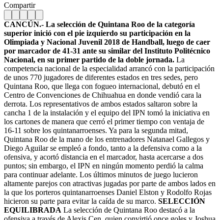
Compartir
CANCÚN.- La selección de Quintana Roo de la categoría
superior inició con el pie izquierdo su participación en la
Olimpiada y Nacional Juvenil 2018 de Handball, luego de caer
por marcador de 41-31 ante su similar del Instituto Politécnico
Nacional, en su primer partido de la doble jornada.
La
competencia nacional de la especialidad arrancó con la participación
de unos 770 jugadores de diferentes estados en tres sedes, pero
Quintana Roo, que llega con fogueo internacional, debutó en el
Centro de Convenciones de Chihuahua en donde vendió cara la
derrota. Los representativos de ambos estados saltaron sobre la
cancha 1 de la instalación y el equipo del IPN tomó la iniciativa en
los cartones de manera que cerró el primer tiempo con ventaja de
16-11 sobre los quintanarroenses. Ya para la segunda mitad,
Quintana Roo de la mano de los entrenadores Natanael Gallegos y
Diego Aguilar se empleó a fondo, tanto a la defensiva como a la
ofensiva, y acortó distancia en el marcador, hasta acercarse a dos
puntos; sin embargo, el IPN en ningún momento perdió la calma
para continuar adelante. Los últimos minutos de juego lucieron
altamente parejos con atractivas jugadas por parte de ambos lados en
la que los porteros quintanarroenses Daniel Elston y Rodolfo Rojas
hicieron su parte para evitar la caída de su marco.
SELECCIÓN
EQUILIBRADA
La selección de Quintana Roo destacó a la
ofensiva a través de Alexis Cen, quien convirtió once goles y Joshua