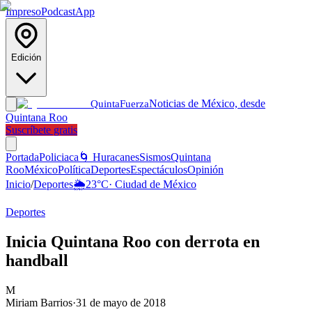
Impreso
Podcast
App
Edición
Noticias de México, desde
Quinta
Fuerza
Quintana Roo
Suscríbete gratis
Portada
Policiaca
🌀 Huracanes
Sismos
Quintana
Roo
México
Política
Deportes
Espectáculos
Opinión
Inicio
/
Deportes
🌦️
23
°C
·
Ciudad de México
Deportes
Inicia Quintana Roo con derrota en
handball
M
Miriam Barrios
·
31 de mayo de 2018