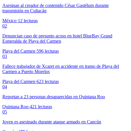
Asesinan al creador de contenido César Gastélum durante
transmisión en Culiacán
México
·
12
lecturas
02
Denuncian caso de presunto acoso en hotel BlueBay Grand
Esmeralda de Playa del Carmen
Playa del Carmen
·
596
lecturas
03
Fallece trabajador de Xcaret en accidente en tramo de Playa del
Carmen a Puerto Morelos
Playa del Carmen
·
623
lecturas
04
Reportan a 23 personas desaparecidas en Quintana Roo
Quintana Roo
·
421
lecturas
05
Joven es asesinado durante ataque armado en Cancún