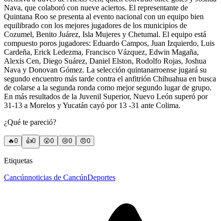
Nava, que colaboró con nueve aciertos. El representante de
Quintana Roo se presenta al evento nacional con un equipo bien
equilibrado con los mejores jugadores de los municipios de
Cozumel, Benito Juárez, Isla Mujeres y Chetumal. El equipo está
compuesto poros jugadores: Eduardo Campos, Juan Izquierdo, Luis
Cardeña, Erick Ledezma, Francisco Vázquez, Edwin Magaña,
Alexis Cen, Diego Suárez, Daniel Elston, Rodolfo Rojas, Joshua
Nava y Donovan Gómez. La selección quintanarroense jugará su
segundo encuentro más tarde contra el anfitrión Chihuahua en busca
de colarse a la segunda ronda como mejor segundo lugar de grupo.
En más resultados de la Juvenil Superior, Nuevo León superó por
31-13 a Morelos y Yucatán cayó por 13 -31 ante Colima.
¿Qué te pareció?
🔥
0
👍
0
😲
0
😢
0
😠
0
Etiquetas
Cancún
noticias de Cancún
Deportes