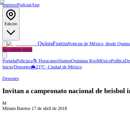
Impreso
Podcast
App
Edición
Quinta
Fuerza
Noticias de México, desde Quint
Suscríbete gratis
Portada
Policiaca
🌀 Huracanes
Sismos
Quintana Roo
México
Política
De
Inicio
/
Deportes
🌦️
23
°C
·
Ciudad de México
Deportes
Invitan a campeonato nacional de beisbol i
M
Miriam Barrios
·
17 de abril de 2018