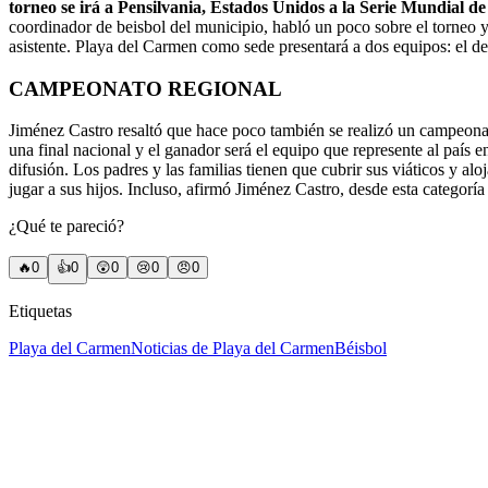
torneo se irá a Pensilvania, Estados Unidos a la Serie Mundial d
coordinador de beisbol del municipio, habló un poco sobre el torneo
asistente. Playa del Carmen como sede presentará a dos equipos: el del 
CAMPEONATO REGIONAL
Jiménez Castro resaltó que hace poco también se realizó un campeonato
una final nacional y el ganador será el equipo que represente al país 
difusión. Los padres y las familias tienen que cubrir sus viáticos y 
jugar a sus hijos. Incluso, afirmó Jiménez Castro, desde esta categorí
¿Qué te pareció?
🔥
0
👍
0
😲
0
😢
0
😠
0
Etiquetas
Playa del Carmen
Noticias de Playa del Carmen
Béisbol