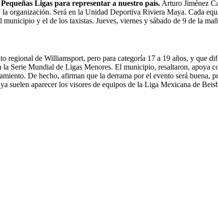
e Pequeñas Ligas para representar a nuestro país.
Arturo Jiménez Cas
 y la organización. Será en la Unidad Deportiva Riviera Maya. Cada eq
municipio y el de los taxistas. Jueves, viernes y sábado de 9 de la maña
 regional de Williamsport, pero para categoría 17 a 19 años, y que dife
en la Serie Mundial de Ligas Menores. El municipio, resaltaron, apoya co
alojamiento. De hecho, afirman que la derrama por el evento será buena, 
a ya suelen aparecer los visores de equipos de la Liga Mexicana de Beisbo