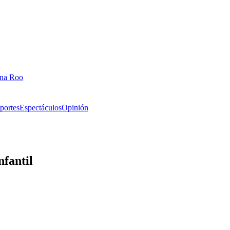
ana Roo
portes
Espectáculos
Opinión
nfantil