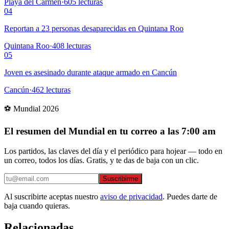
Playa del Carmen
·
605
lecturas
04
Reportan a 23 personas desaparecidas en Quintana Roo
Quintana Roo
·
408
lecturas
05
Joven es asesinado durante ataque armado en Cancún
Cancún
·
462
lecturas
⚽ Mundial 2026
El resumen del Mundial en tu correo a las 7:00 am
Los partidos, las claves del día y el periódico para hojear — todo en
un correo, todos los días. Gratis, y te das de baja con un clic.
Suscribirme
Al suscribirte aceptas nuestro
aviso de privacidad
. Puedes darte de
baja cuando quieras.
Relacionadas