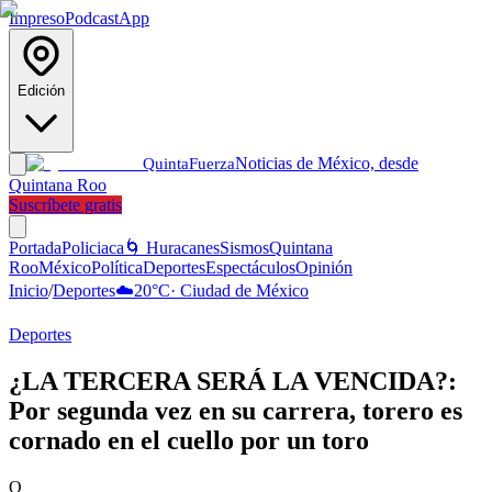
Impreso
Podcast
App
Edición
Noticias de México, desde
Quinta
Fuerza
Quintana Roo
Suscríbete gratis
Portada
Policiaca
🌀 Huracanes
Sismos
Quintana
Roo
México
Política
Deportes
Espectáculos
Opinión
Inicio
/
Deportes
☁️
20
°C
·
Ciudad de México
Deportes
¿LA TERCERA SERÁ LA VENCIDA?:
Por segunda vez en su carrera, torero es
cornado en el cuello por un toro
Q