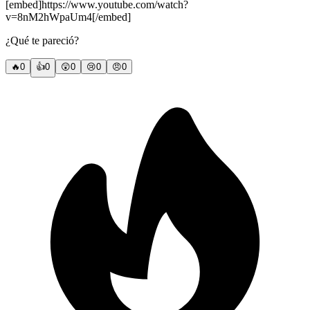
[embed]https://www.youtube.com/watch?
v=8nM2hWpaUm4[/embed]
¿Qué te pareció?
🔥
0
👍
0
😲
0
😢
0
😠
0