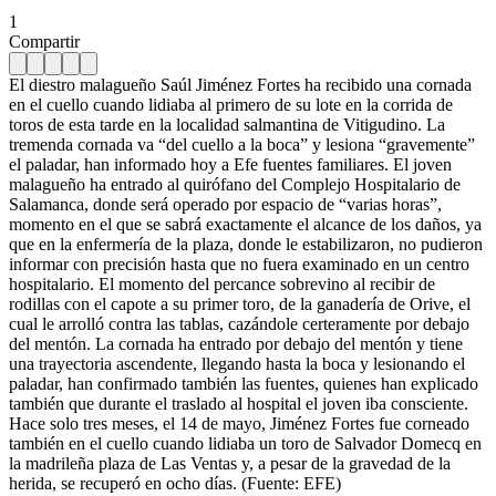
1
Compartir
El diestro malagueño Saúl Jiménez Fortes ha recibido una cornada
en el cuello cuando lidiaba al primero de su lote en la corrida de
toros de esta tarde en la localidad salmantina de Vitigudino. La
tremenda cornada va “del cuello a la boca” y lesiona “gravemente”
el paladar, han informado hoy a Efe fuentes familiares. El joven
malagueño ha entrado al quirófano del Complejo Hospitalario de
Salamanca, donde será operado por espacio de “varias horas”,
momento en el que se sabrá exactamente el alcance de los daños, ya
que en la enfermería de la plaza, donde le estabilizaron, no pudieron
informar con precisión hasta que no fuera examinado en un centro
hospitalario. El momento del percance sobrevino al recibir de
rodillas con el capote a su primer toro, de la ganadería de Orive, el
cual le arrolló contra las tablas, cazándole certeramente por debajo
del mentón. La cornada ha entrado por debajo del mentón y tiene
una trayectoria ascendente, llegando hasta la boca y lesionando el
paladar, han confirmado también las fuentes, quienes han explicado
también que durante el traslado al hospital el joven iba consciente.
Hace solo tres meses, el 14 de mayo, Jiménez Fortes fue corneado
también en el cuello cuando lidiaba un toro de Salvador Domecq en
la madrileña plaza de Las Ventas y, a pesar de la gravedad de la
herida, se recuperó en ocho días. (Fuente: EFE)