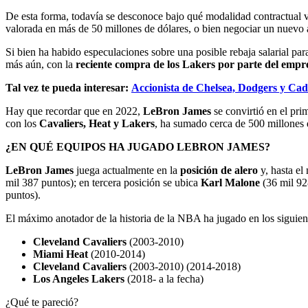
De esta forma, todavía se desconoce bajo qué modalidad contractual vo
valorada en más de 50 millones de dólares, o bien negociar un nuevo a
Si bien ha habido especulaciones sobre una posible rebaja salarial pa
más aún, con la
reciente compra de los Lakers por parte del emp
Tal vez te pueda interesar:
Accionista de Chelsea, Dodgers y Cad
Hay que recordar que en 2022,
LeBron James
se convirtió en el pri
con los
Cavaliers, Heat y Lakers
, ha sumado cerca de 500 millones 
¿EN QUÉ EQUIPOS HA JUGADO LEBRON JAMES?
LeBron James
juega actualmente en la
posición de alero
y, hasta el
mil 387 puntos); en tercera posición se ubica
Karl Malone
(36 mil 92
puntos).
El máximo anotador de la historia de la NBA ha jugado en los siguie
Cleveland Cavaliers
(2003-2010)
Miami Heat
(2010-2014)
Cleveland Cavaliers
(2003-2010) (2014-2018)
Los Angeles Lakers
(2018- a la fecha)
¿Qué te pareció?