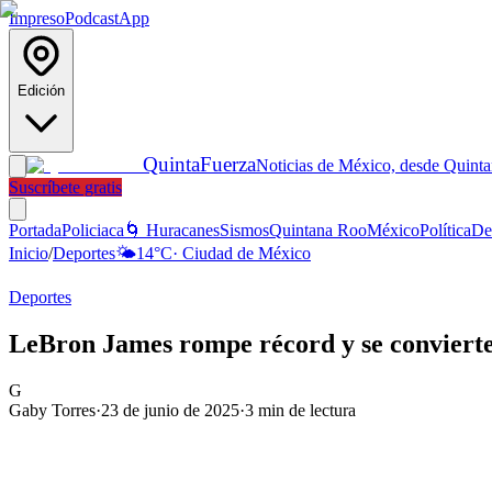
Impreso
Podcast
App
Edición
Quinta
Fuerza
Noticias de México, desde Quint
Suscríbete gratis
Portada
Policiaca
🌀 Huracanes
Sismos
Quintana Roo
México
Política
De
Inicio
/
Deportes
🌤️
14
°C
·
Ciudad de México
Deportes
LeBron James rompe récord y se convierte
G
Gaby Torres
·
23 de junio de 2025
·
3
min de lectura