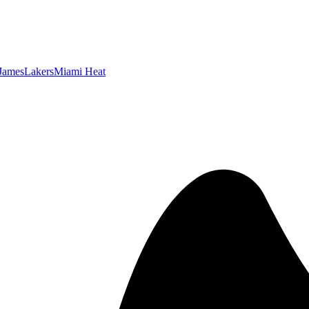
James
Lakers
Miami Heat