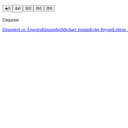
🔥
0
👍
0
😲
0
😢
0
😠
0
Etiquetas
Deportes
Los Ángeles
Básquetbol
Michael Jordan
Kobe Bryant
Lebron 