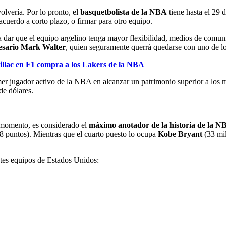
lvería. Por lo pronto, el
basquetbolista de la NBA
tiene hasta el 29 
cuerdo a corto plazo, o firmar para otro equipo.
ra dar que el equipo argelino tenga mayor flexibilidad, medios de comu
resario Mark Walter
, quien seguramente querrá quedarse con uno de lo
illac en F1 compra a los Lakers de la NBA
mer jugador activo de la NBA en alcanzar un patrimonio superior a los m
de dólares.
 momento, es considerado el
máximo anotador de la historia de la N
8 puntos). Mientras que el cuarto puesto lo ocupa
Kobe Bryant
(33 mil
ntes equipos de Estados Unidos: