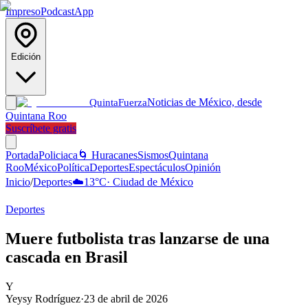
Impreso
Podcast
App
Edición
Noticias de México, desde
Quinta
Fuerza
Quintana Roo
Suscríbete gratis
Portada
Policiaca
🌀 Huracanes
Sismos
Quintana
Roo
México
Política
Deportes
Espectáculos
Opinión
Inicio
/
Deportes
☁️
13
°C
·
Ciudad de México
Deportes
Muere futbolista tras lanzarse de una
cascada en Brasil
Y
Yeysy Rodríguez
·
23 de abril de 2026