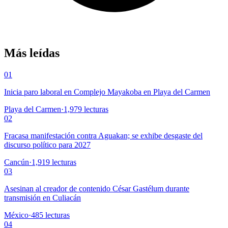
Más leídas
01
Inicia paro laboral en Complejo Mayakoba en Playa del Carmen
Playa del Carmen
·
1,979
lecturas
02
Fracasa manifestación contra Aguakan; se exhibe desgaste del
discurso político para 2027
Cancún
·
1,919
lecturas
03
Asesinan al creador de contenido César Gastélum durante
transmisión en Culiacán
México
·
485
lecturas
04