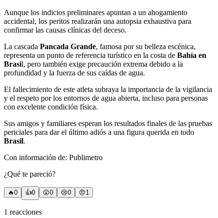
Aunque los indicios preliminares apuntan a un ahogamiento
accidental, los peritos realizarán una autopsia exhaustiva para
confirmar las causas clínicas del deceso.
La cascada
Pancada Grande
, famosa por su belleza escénica,
representa un punto de referencia turístico en la costa de
Bahía en
Brasi
l, pero también exige precaución extrema debido a la
profundidad y la fuerza de sus caídas de agua.
El fallecimiento de este atleta subraya la importancia de la vigilancia
y el respeto por los entornos de agua abierta, incluso para personas
con excelente condición física.
Sus amigos y familiares esperan los resultados finales de las pruebas
periciales para dar el último adiós a una figura querida en todo
Brasil
.
Con información de: Publimetro
¿Qué te pareció?
🔥
0
👍
0
😲
0
😢
0
😠
1
1
reacciones