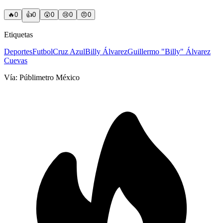
🔥
0
👍
0
😲
0
😢
0
😠
0
Etiquetas
Deportes
Futbol
Cruz Azul
Billy Álvarez
Guillermo "Billy" Álvarez
Cuevas
Vía:
Públimetro México