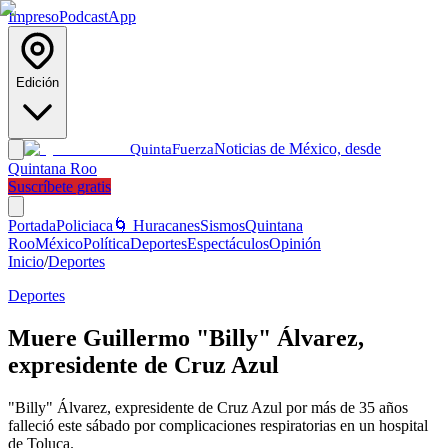
Impreso
Podcast
App
Edición
Noticias de México, desde
Quinta
Fuerza
Quintana Roo
Suscríbete gratis
Portada
Policiaca
🌀 Huracanes
Sismos
Quintana
Roo
México
Política
Deportes
Espectáculos
Opinión
Inicio
/
Deportes
Deportes
Muere Guillermo "Billy" Álvarez,
expresidente de Cruz Azul
"Billy" Álvarez, expresidente de Cruz Azul por más de 35 años
falleció este sábado por complicaciones respiratorias en un hospital
de Toluca.