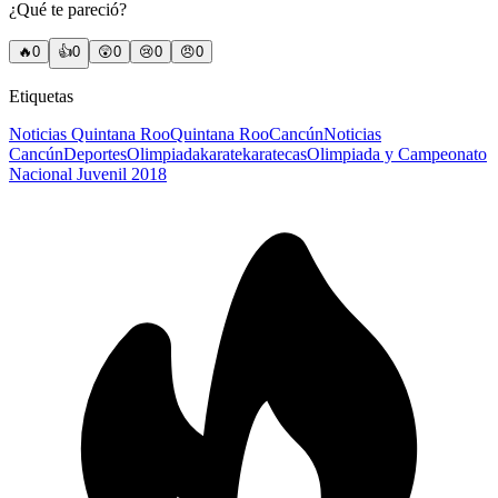
¿Qué te pareció?
🔥
0
👍
0
😲
0
😢
0
😠
0
Etiquetas
Noticias Quintana Roo
Quintana Roo
Cancún
Noticias
Cancún
Deportes
Olimpiada
karate
karatecas
Olimpiada y Campeonato
Nacional Juvenil 2018