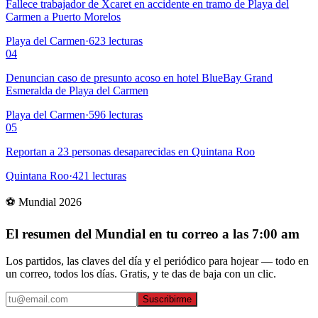
Fallece trabajador de Xcaret en accidente en tramo de Playa del
Carmen a Puerto Morelos
Playa del Carmen
·
623
lecturas
04
Denuncian caso de presunto acoso en hotel BlueBay Grand
Esmeralda de Playa del Carmen
Playa del Carmen
·
596
lecturas
05
Reportan a 23 personas desaparecidas en Quintana Roo
Quintana Roo
·
421
lecturas
⚽ Mundial 2026
El resumen del Mundial en tu correo a las 7:00 am
Los partidos, las claves del día y el periódico para hojear — todo en
un correo, todos los días. Gratis, y te das de baja con un clic.
Suscribirme