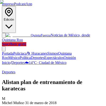
Impreso
Podcast
App
Edición
Noticias de México, desde
Quinta
Fuerza
Quintana Roo
Suscríbete gratis
Portada
Policiaca
🌀 Huracanes
Sismos
Quintana
Roo
México
Política
Deportes
Espectáculos
Opinión
Inicio
/
Deportes
☁️
14
°C
·
Ciudad de México
Deportes
Alistan plan de entrenamiento de
karatecas
M
Michel Muñoz
·
31 de marzo de 2018