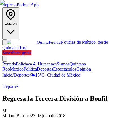
Impreso
Podcast
App
Edición
Noticias de México, desde
Quinta
Fuerza
Quintana Roo
Suscríbete gratis
Portada
Policiaca
🌀 Huracanes
Sismos
Quintana
Roo
México
Política
Deportes
Espectáculos
Opinión
Inicio
/
Deportes
🌤️
15
°C
·
Ciudad de México
Deportes
Regresa la Tercera División a Bonfil
M
Miriam Barrios
·
23 de julio de 2018