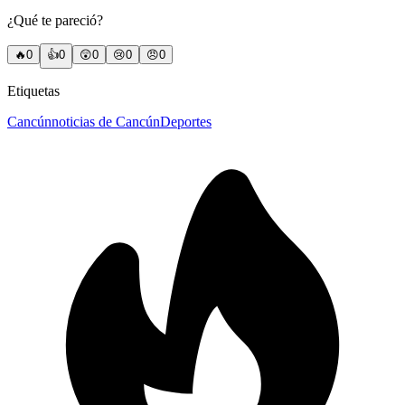
¿Qué te pareció?
🔥
0
👍
0
😲
0
😢
0
😠
0
Etiquetas
Cancún
noticias de Cancún
Deportes