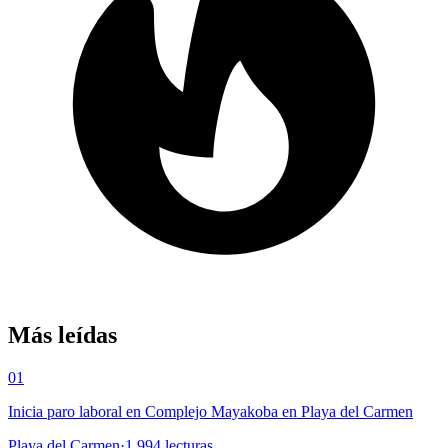
Más leídas
01
Inicia paro laboral en Complejo Mayakoba en Playa del Carmen
Playa del Carmen
·
1,994
lecturas