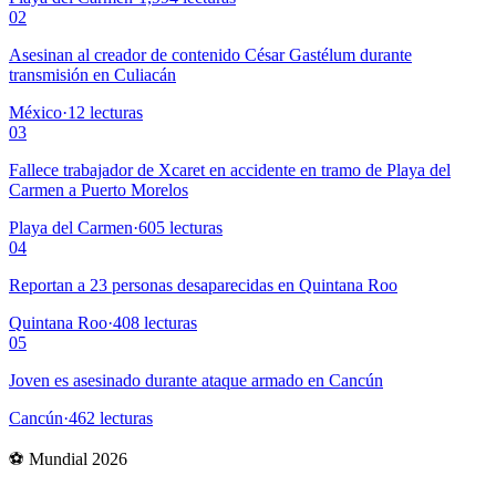
02
Asesinan al creador de contenido César Gastélum durante
transmisión en Culiacán
México
·
12
lecturas
03
Fallece trabajador de Xcaret en accidente en tramo de Playa del
Carmen a Puerto Morelos
Playa del Carmen
·
605
lecturas
04
Reportan a 23 personas desaparecidas en Quintana Roo
Quintana Roo
·
408
lecturas
05
Joven es asesinado durante ataque armado en Cancún
Cancún
·
462
lecturas
⚽ Mundial 2026