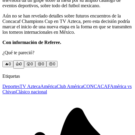
televisora da un golpe sobre la mesa por su amplío catálogo de
eventos deportivos, sobre todo del futbol mexicano.
Aún no se han revelado detalles sobre futuros encuentros de la
Concacaf Champions Cup en TV Azteca, pero esta decisión podría
marcar el inicio de una nueva etapa en la forma en que se transmiten
los torneos internacionales en México.
Con información de Referee.
¿Qué te pareció?
🔥
0
👍
0
😲
0
😢
0
😠
0
Etiquetas
Deportes
TV Azteca
América
Club América
CONCACAF
América vs
Chivas
Clásico nacional