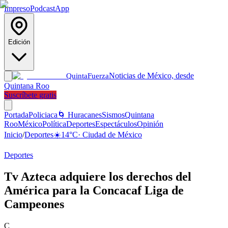
Impreso
Podcast
App
Edición
Noticias de México, desde
Quinta
Fuerza
Quintana Roo
Suscríbete gratis
Portada
Policiaca
🌀 Huracanes
Sismos
Quintana
Roo
México
Política
Deportes
Espectáculos
Opinión
Inicio
/
Deportes
☀️
14
°C
·
Ciudad de México
Deportes
Tv Azteca adquiere los derechos del
América para la Concacaf Liga de
Campeones
C