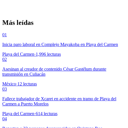
Más leídas
01
Inicia paro laboral en Complejo Mayakoba en Playa del Carmen
Playa del Carmen
·
1,996
lecturas
02
Asesinan al creador de contenido César Gastélum durante
transmisión en Culiacán
México
·
12
lecturas
03
Fallece trabajador de Xcaret en accidente en tramo de Playa del
Carmen a Puerto Morelos
Playa del Carmen
·
614
lecturas
04