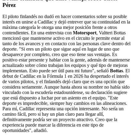
Pérez
El piloto finlandés no dudó en hacer comentarios sobre su posible
interés en unirse a Cadillac y dejó entrever que su continuidad en la
máxima categoría le otorga una mejor posición frente a otros
contendientes. En una entrevista con
Motorsport
, Valtteri Bottas
mencionó que mantenerse activo en el circuito le permite estar al
tanto de los avances y en contacto con las personas clave dentro del
deporte. "Si eres un piloto que sigue aquí en lugar de uno que
desaparece por completo, creo que eso tiene sus ventajas. Es
positivo estar presente y hablar con la gente, además de mantenerse
actualizado sobre cómo trabajan los equipos y qué tipo de mejoras
implementan. Esto puede ser útil para mi futuro", señaló
Bottas
. El
debut de Cadillac en la Fórmula 1 en 2026 ha despertado el interés
de varios pilotos, y el finlandés dejó claro que es una opción que
considera seriamente. Aunque hasta ahora su nombre no había sido
vinculado con la escudería estadounidense, su declaración sugiere
que está dispuesto a luchar por un asiento en el equipo. "Este
deporte es impredecible, siempre hay cambios en las alineaciones.
Para mí, Cadillac representa una opción interesante. No sería un
camino fácil, pero si hay un plan claro para llegar allí,
definitivamente podría ser un proyecto atractivo. Creo que la
experiencia puede marcar la diferencia en este tipo de
oportunidades", añadió.