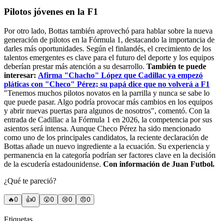
Pilotos jóvenes en la F1
Por otro lado, Bottas también aprovechó para hablar sobre la nueva
generación de pilotos en la Fórmula 1, destacando la importancia de
darles más oportunidades. Según el finlandés, el crecimiento de los
talentos emergentes es clave para el futuro del deporte y los equipos
deberían prestar más atención a su desarrollo.
También te puede
interesar:
Afirma "Chacho" López que Cadillac ya empezó
pláticas con "Checo" Pérez; su papá dice que no volverá a F1
"Tenemos muchos pilotos novatos en la parrilla y nunca se sabe lo
que puede pasar. Algo podría provocar más cambios en los equipos
y abrir nuevas puertas para algunos de nosotros", comentó. Con la
entrada de Cadillac a la Fórmula 1 en 2026, la competencia por sus
asientos será intensa. Aunque Checo Pérez ha sido mencionado
como uno de los principales candidatos, la reciente declaración de
Bottas añade un nuevo ingrediente a la ecuación. Su experiencia y
permanencia en la categoría podrían ser factores clave en la decisión
de la escudería estadounidense.
Con información de Juan Futbol.
¿Qué te pareció?
🔥
0
👍
0
😲
0
😢
0
😠
0
Etiquetas