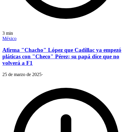
3
min
México
Afirma "Chacho" López que Cadillac ya empezó
pláticas con "Checo" Pérez; su papá dice que no
volverá a F1
25 de marzo de 2025
·