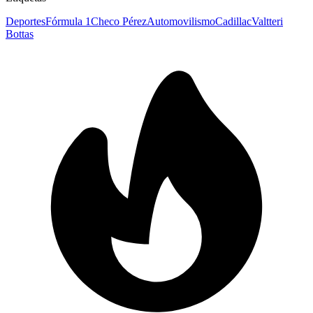
Deportes
Fórmula 1
Checo Pérez
Automovilismo
Cadillac
Valtteri
Bottas