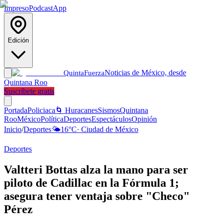
Impreso
Podcast
App
Edición
Noticias de México, desde
Quinta
Fuerza
Quintana Roo
Suscríbete gratis
Portada
Policiaca
🌀 Huracanes
Sismos
Quintana
Roo
México
Política
Deportes
Espectáculos
Opinión
Inicio
/
Deportes
🌤️
16
°C
·
Ciudad de México
Deportes
Valtteri Bottas alza la mano para ser
piloto de Cadillac en la Fórmula 1;
asegura tener ventaja sobre "Checo"
Pérez