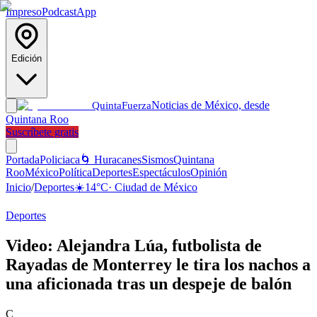
Impreso
Podcast
App
Edición
Noticias de México, desde
Quinta
Fuerza
Quintana Roo
Suscríbete gratis
Portada
Policiaca
🌀 Huracanes
Sismos
Quintana
Roo
México
Política
Deportes
Espectáculos
Opinión
Inicio
/
Deportes
☀️
14
°C
·
Ciudad de México
Deportes
Video: Alejandra Lúa, futbolista de
Rayadas de Monterrey le tira los nachos a
una aficionada tras un despeje de balón
C