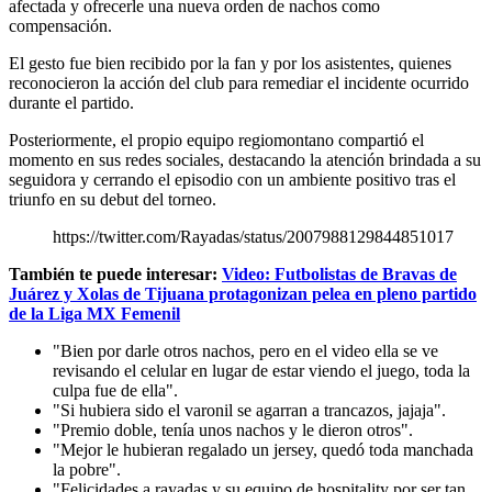
afectada y ofrecerle una nueva orden de nachos como
compensación.
El gesto fue bien recibido por la fan y por los asistentes, quienes
reconocieron la acción del club para remediar el incidente ocurrido
durante el partido.
Posteriormente, el propio equipo regiomontano compartió el
momento en sus redes sociales, destacando la atención brindada a su
seguidora y cerrando el episodio con un ambiente positivo tras el
triunfo en su debut del torneo.
https://twitter.com/Rayadas/status/2007988129844851017
También te puede interesar:
Video: Futbolistas de Bravas de
Juárez y Xolas de Tijuana protagonizan pelea en pleno partido
de la Liga MX Femenil
"Bien por darle otros nachos, pero en el video ella se ve
revisando el celular en lugar de estar viendo el juego, toda la
culpa fue de ella".
"Si hubiera sido el varonil se agarran a trancazos, jajaja".
"Premio doble, tenía unos nachos y le dieron otros".
"Mejor le hubieran regalado un jersey, quedó toda manchada
la pobre".
"Felicidades a rayadas y su equipo de hospitality por ser tan