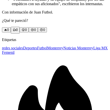
empáticos con sus aficionados", escribieron los internautas.
Con información de Juan Futbol.
¿Qué te pareció?
🔥
0
👍
0
😲
0
😢
0
😠
0
Etiquetas
redes sociales
Deportes
Futbol
Monterrey
Noticias Monterrey
Liga MX
Femenil