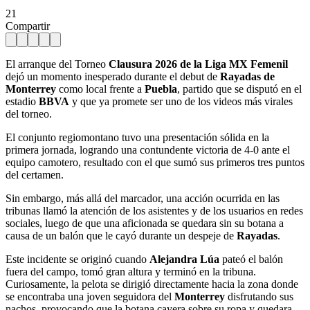
21
Compartir
El arranque del Torneo
Clausura 2026 de la Liga MX Femenil
dejó un momento inesperado durante el debut de
Rayadas de
Monterrey
como local frente a
Puebla
, partido que se disputó en el
estadio
BBVA
y que ya promete ser uno de los videos más virales
del torneo.
El conjunto regiomontano tuvo una presentación sólida en la
primera jornada, logrando una contundente victoria de 4-0 ante el
equipo camotero, resultado con el que sumó sus primeros tres puntos
del certamen.
Sin embargo, más allá del marcador, una acción ocurrida en las
tribunas llamó la atención de los asistentes y de los usuarios en redes
sociales, luego de que una aficionada se quedara sin su botana a
causa de un balón que le cayó durante un despeje de
Rayadas
.
Este incidente se originó cuando
Alejandra Lúa
pateó el balón
fuera del campo, tomó gran altura y terminó en la tribuna.
Curiosamente, la pelota se dirigió directamente hacia la zona donde
se encontraba una joven seguidora del
Monterrey
disfrutando sus
nachos, provocando que la botana cayera sobre su ropa y quedara