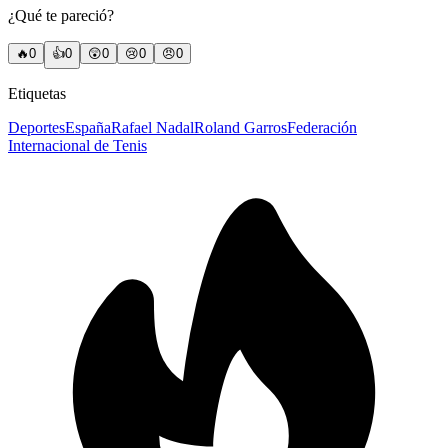
¿Qué te pareció?
🔥
0
👍
0
😲
0
😢
0
😠
0
Etiquetas
Deportes
España
Rafael Nadal
Roland Garros
Federación
Internacional de Tenis