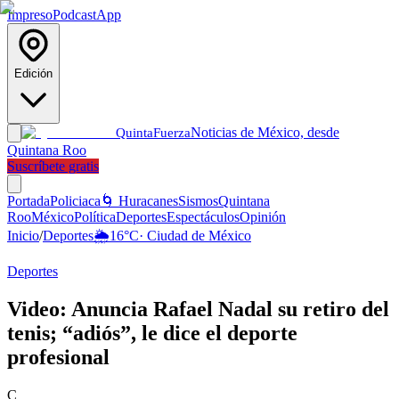
Impreso
Podcast
App
Edición
Noticias de México, desde
Quinta
Fuerza
Quintana Roo
Suscríbete gratis
Portada
Policiaca
🌀 Huracanes
Sismos
Quintana
Roo
México
Política
Deportes
Espectáculos
Opinión
Inicio
/
Deportes
🌦️
16
°C
·
Ciudad de México
Deportes
Video: Anuncia Rafael Nadal su retiro del
tenis; “adiós”, le dice el deporte
profesional
C