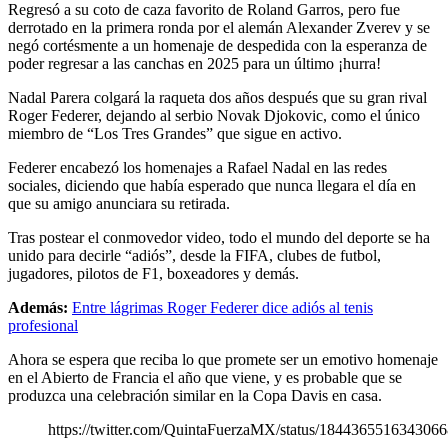
Regresó a su coto de caza favorito de Roland Garros, pero fue
derrotado en la primera ronda por el alemán Alexander Zverev y se
negó cortésmente a un homenaje de despedida con la esperanza de
poder regresar a las canchas en 2025 para un último ¡hurra!
Nadal Parera colgará la raqueta dos años después que su gran rival
Roger Federer, dejando al serbio Novak Djokovic, como el único
miembro de “Los Tres Grandes” que sigue en activo.
Federer encabezó los homenajes a Rafael Nadal en las redes
sociales, diciendo que había esperado que nunca llegara el día en
que su amigo anunciara su retirada.
Tras postear el conmovedor video, todo el mundo del deporte se ha
unido para decirle “adiós”, desde la FIFA, clubes de futbol,
jugadores, pilotos de F1, boxeadores y demás.
Además:
Entre lágrimas Roger Federer dice adiós al tenis
profesional
Ahora se espera que reciba lo que promete ser un emotivo homenaje
en el Abierto de Francia el año que viene, y es probable que se
produzca una celebración similar en la Copa Davis en casa.
https://twitter.com/QuintaFuerzaMX/status/184436551634306