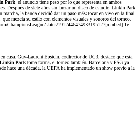
in Park
, el anuncio tiene peso por lo que representa en ambos
es. Después de siete años sin lanzar un disco de estudio, Linkin Park
marcha, la banda decidió dar un paso más: tocar en vivo en la final
 que mezcla su estilo con elementos visuales y sonoros del torneo.
itter.com/ChampionsLeague/status/1912446474933195127[/embed] Te
mo en casa. Guy-Laurent Epstein, codirector de UC3, destacó que esta
Linkin Park
toma forma, el torneo también. Barcelona y PSG ya
 desde hace una década, la UEFA ha implementado un show previo a la