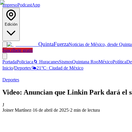
Impreso
Podcast
App
Edición
Quinta
Fuerza
Noticias de México, desde Quint
Suscríbete gratis
Portada
Policiaca
🌀 Huracanes
Sismos
Quintana Roo
México
Política
De
Inicio
/
Deportes
🌤️
21
°C
·
Ciudad de México
Deportes
Video: Anuncian que Linkin Park dará el s
J
Joiner Martínez
·
16 de abril de 2025
·
2
min de lectura