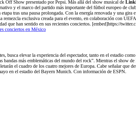
 Kick Off Show presentado por Pepsi. Más allá del show musical de
Link
rnativo y el marco del partido más importante del fútbol europeo de club
apa tras una pausa prolongada. Con la energía renovada y una gira en 
a remezcla exclusiva creada para el evento, en colaboración con UEFA,
nsidad que han sentido en sus recientes conciertos. [embed]https://tw
res conciertos en México
tes, busca elevar la experiencia del espectador, tanto en el estadio co
e las bandas más emblemáticas del mundo del rock”. Mientras el show de
mpletarán el cuadro de los cuatro mejores de Europa. Cabe señalar que
 mayo en el estadio del Bayern Munich. Con información de ESPN.