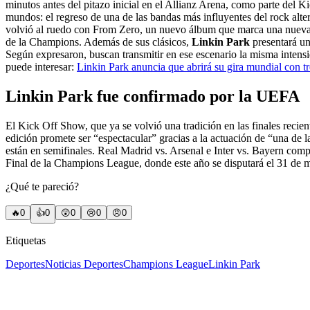
minutos antes del pitazo inicial en el Allianz Arena, como parte del
mundos: el regreso de una de las bandas más influyentes del rock alte
volvió al ruedo con From Zero, un nuevo álbum que marca una nueva et
de la Champions. Además de sus clásicos,
Linkin Park
presentará un
Según expresaron, buscan transmitir en ese escenario la misma inte
puede interesar:
Linkin Park anuncia que abrirá su gira mundial con t
Linkin Park fue confirmado por la UEFA
El Kick Off Show, que ya se volvió una tradición en las finales recien
edición promete ser “espectacular” gracias a la actuación de “una d
están en semifinales. Real Madrid vs. Arsenal e Inter vs. Bayern co
Final de la Champions League, donde este año se disputará el 31 de
¿Qué te pareció?
🔥
0
👍
0
😲
0
😢
0
😠
0
Etiquetas
Deportes
Noticias Deportes
Champions League
Linkin Park