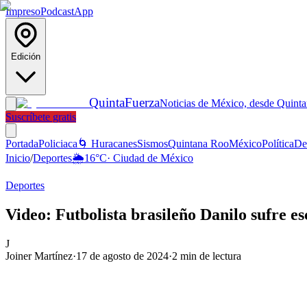
Impreso
Podcast
App
Edición
Quinta
Fuerza
Noticias de México, desde Quint
Suscríbete gratis
Portada
Policiaca
🌀 Huracanes
Sismos
Quintana Roo
México
Política
De
Inicio
/
Deportes
🌦️
16
°C
·
Ciudad de México
Deportes
Video: Futbolista brasileño Danilo sufre es
J
Joiner Martínez
·
17 de agosto de 2024
·
2
min de lectura