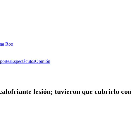
ana Roo
portes
Espectáculos
Opinión
calofriante lesión; tuvieron que cubrirlo co