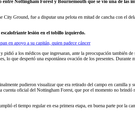
so entre Nottingham Forest y Bournemouth que se vio una de las i
The City Ground, fue a disputar una pelota en mitad de cancha con el d
escalofriante lesión en el tobillo izquierdo.
apan en apoyo a su capitán, quien padece cáncer
y pidió a los médicos que ingresaran, ante la preocupación también de s
es, lo que despertó una espontánea ovación de los presentes. Durante m
nalmente pudieron visualizar que era retirado del campo en camilla y s
 la cuenta oficial del Nottingham Forest, que por el momento no brindó
mplió el tiempo regular en esa primera etapa, en buena parte por la can