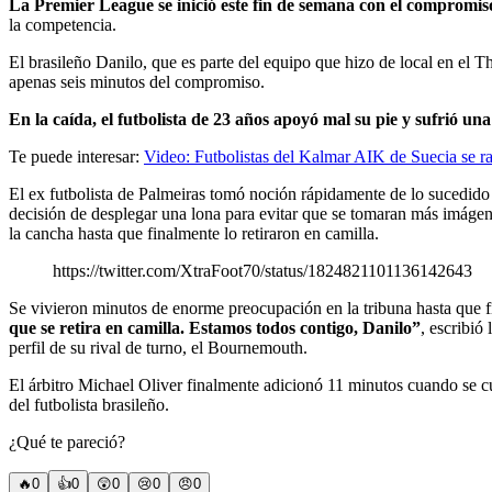
La Premier League se inició este fin de semana con el compromi
la competencia.
El brasileño Danilo, que es parte del equipo que hizo de local en el 
apenas seis minutos del compromiso.
En la caída, el futbolista de 23 años apoyó mal su pie y sufrió una 
Te puede interesar:
Video: Futbolistas del Kalmar AIK de Suecia se r
El ex futbolista de Palmeiras tomó noción rápidamente de lo sucedido 
decisión de desplegar una lona para evitar que se tomaran más imágen
la cancha hasta que finalmente lo retiraron en camilla.
https://twitter.com/XtraFoot70/status/1824821101136142643
Se vivieron minutos de enorme preocupación en la tribuna hasta que fi
que se retira en camilla. Estamos todos contigo, Danilo”
, escribió
perfil de su rival de turno, el Bournemouth.
El árbitro Michael Oliver finalmente adicionó 11 minutos cuando se cu
del futbolista brasileño.
¿Qué te pareció?
🔥
0
👍
0
😲
0
😢
0
😠
0