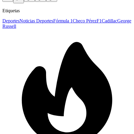
Etiquetas
Deportes
Noticias Deportes
Fórmula 1
Checo Pérez
F1
Cadillac
George
Russell