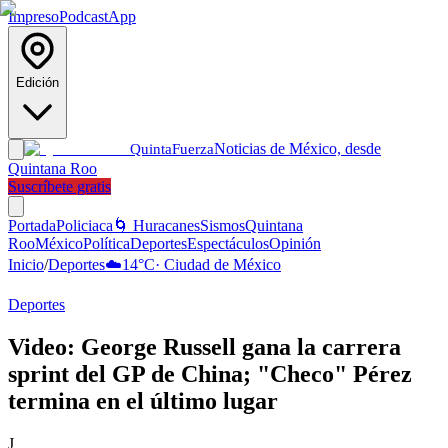
Impreso
Podcast
App
Edición
Noticias de México, desde
Quinta
Fuerza
Quintana Roo
Suscríbete gratis
Portada
Policiaca
🌀 Huracanes
Sismos
Quintana
Roo
México
Política
Deportes
Espectáculos
Opinión
Inicio
/
Deportes
☁️
14
°C
·
Ciudad de México
Deportes
Video: George Russell gana la carrera
sprint del GP de China; "Checo" Pérez
termina en el último lugar
J