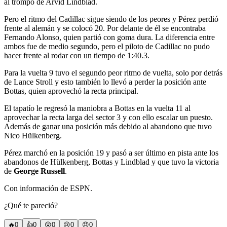
al trompo de Arvid Lindblad.
Pero el ritmo del Cadillac sigue siendo de los peores y Pérez perdió
frente al alemán y se colocó 20. Por delante de él se encontraba
Fernando Alonso, quien partió con goma dura. La diferencia entre
ambos fue de medio segundo, pero el piloto de Cadillac no pudo
hacer frente al rodar con un tiempo de 1:40.3.
Para la vuelta 9 tuvo el segundo peor ritmo de vuelta, solo por detrás
de Lance Stroll y esto también lo llevó a perder la posición ante
Bottas, quien aprovechó la recta principal.
El tapatío le regresó la maniobra a Bottas en la vuelta 11 al
aprovechar la recta larga del sector 3 y con ello escalar un puesto.
Además de ganar una posición más debido al abandono que tuvo
Nico Hülkenberg.
Pérez marchó en la posición 19 y pasó a ser último en pista ante los
abandonos de Hülkenberg, Bottas y Lindblad y que tuvo la victoria
de
George Russell
.
Con información de ESPN.
¿Qué te pareció?
🔥
0
👍
0
😲
0
😢
0
😠
0