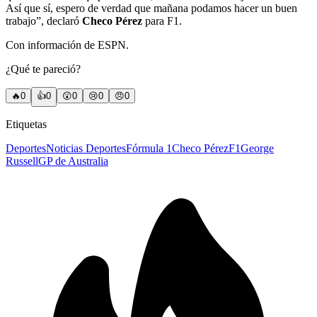
Así que sí, espero de verdad que mañana podamos hacer un buen
trabajo”, declaró
Checo Pérez
para F1.
Con información de ESPN.
¿Qué te pareció?
🔥
0
👍
0
😲
0
😢
0
😠
0
Etiquetas
Deportes
Noticias Deportes
Fórmula 1
Checo Pérez
F1
George
Russell
GP de Australia