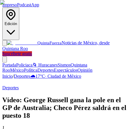
Impreso
Podcast
App
Edición
Noticias de México, desde
Quinta
Fuerza
Quintana Roo
Suscríbete gratis
Portada
Policiaca
🌀 Huracanes
Sismos
Quintana
Roo
México
Política
Deportes
Espectáculos
Opinión
Inicio
/
Deportes
🌧️
17
°C
·
Ciudad de México
Deportes
Vídeo: George Russell gana la pole en el
GP de Australia; Checo Pérez saldrá en el
puesto 18
J