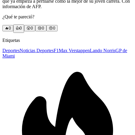
que ya empieza a perfilarse como la mejor de su joven carrera. Con
información de AFP.
¿Qué te pareció?
🔥
0
👍
0
😲
0
😢
0
😠
0
Etiquetas
Deportes
Noticias Deportes
F1
Max Verstappen
Lando Norris
GP de
Miami