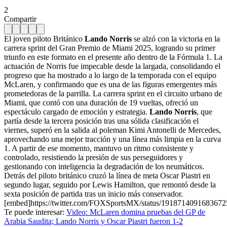
2
Compartir
El joven piloto Británico
Lando Norris
se alzó con la victoria en la
carrera sprint del Gran Premio de Miami 2025, logrando su primer
triunfo en este formato en el presente año dentro de la Fórmula 1. La
actuación de Norris fue impecable desde la largada, consolidando el
progreso que ha mostrado a lo largo de la temporada con el equipo
McLaren, y confirmando que es una de las figuras emergentes más
prometedoras de la parrilla. La carrera sprint en el circuito urbano de
Miami, que contó con una duración de 19 vueltas, ofreció un
espectáculo cargado de emoción y estrategia.
Lando Norris
, que
partía desde la tercera posición tras una sólida clasificación el
viernes, superó en la salida al poleman Kimi Antonelli de Mercedes,
aprovechando una mejor tracción y una línea más limpia en la curva
1. A partir de ese momento, mantuvo un ritmo consistente y
controlado, resistiendo la presión de sus perseguidores y
gestionando con inteligencia la degradación de los neumáticos.
Detrás del piloto británico cruzó la línea de meta Oscar Piastri en
segundo lugar, seguido por Lewis Hamilton, que remontó desde la
sexta posición de partida tras un inicio más conservador.
[embed]https://twitter.com/FOXSportsMX/status/1918714091683672
Te puede interesar:
Video: McLaren domina pruebas del GP de
Arabia Saudita; Lando Norris y Oscar Piastri fueron 1-2