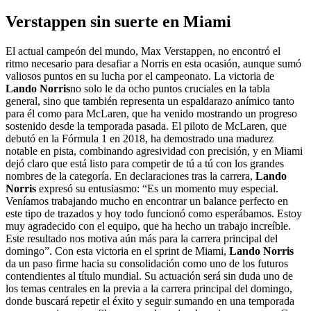
Verstappen sin suerte en Miami
El actual campeón del mundo, Max Verstappen, no encontró el
ritmo necesario para desafiar a Norris en esta ocasión, aunque sumó
valiosos puntos en su lucha por el campeonato. La victoria de
Lando Norris
no solo le da ocho puntos cruciales en la tabla
general, sino que también representa un espaldarazo anímico tanto
para él como para McLaren, que ha venido mostrando un progreso
sostenido desde la temporada pasada. El piloto de McLaren, que
debutó en la Fórmula 1 en 2018, ha demostrado una madurez
notable en pista, combinando agresividad con precisión, y en Miami
dejó claro que está listo para competir de tú a tú con los grandes
nombres de la categoría. En declaraciones tras la carrera,
Lando
Norris
expresó su entusiasmo: “Es un momento muy especial.
Veníamos trabajando mucho en encontrar un balance perfecto en
este tipo de trazados y hoy todo funcionó como esperábamos. Estoy
muy agradecido con el equipo, que ha hecho un trabajo increíble.
Este resultado nos motiva aún más para la carrera principal del
domingo”. Con esta victoria en el sprint de Miami,
Lando Norris
da un paso firme hacia su consolidación como uno de los futuros
contendientes al título mundial. Su actuación será sin duda uno de
los temas centrales en la previa a la carrera principal del domingo,
donde buscará repetir el éxito y seguir sumando en una temporada