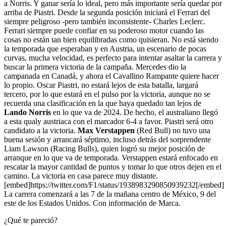
a Norris. Y ganar sería lo ideal, pero más importante sería quedar por
arriba de Piastri. Desde la segunda posición iniciará el Ferrari del
siempre peligroso -pero también inconsistente- Charles Leclerc.
Ferrari siempre puede confiar en su poderoso motor cuando las
cosas no están tan bien equilibradas como quisieran. No está siendo
la temporada que esperaban y en Austria, un escenario de pocas
curvas, mucha velocidad, es perfecto para intentar asaltar la carrera y
buscar la primera victoria de la campaña. Mercedes dio la
campanada en Canadá, y ahora el Cavallino Rampante quiere hacer
lo propio. Oscar Piastri, no estará lejos de esta batalla, largará
tercero, por lo que estará en el pulso por la victoria, aunque no se
recuerda una clasificación en la que haya quedado tan lejos de
Lando Norris
en lo que va de 2024. De hecho, el australiano llegó
a esta qualy austriaca con el marcador 6-4 a favor. Piastri será otro
candidato a la victoria.
Max Verstappen
(Red Bull) no tuvo una
buena sesión y arrancará séptimo, incluso detrás del sorprendente
Liam Lawson (Racing Bulls), quien logró su mejor posición de
arranque en lo que va de temporada. Verstappen estará enfocado en
rescatar la mayor cantidad de puntos y tomar lo que otros dejen en el
camino. La victoria en casa parece muy distante.
[embed]https://twitter.com/F1/status/1938983290850939232[/embed]
La carrera comenzará a las 7 de la mañana centro de México, 9 del
este de los Estados Unidos. Con información de Marca.
¿Qué te pareció?