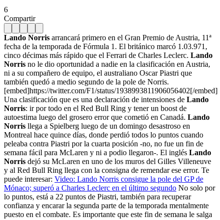
6
Compartir
Lando Norris
arrancará primero en el Gran Premio de Austria, 11ª
fecha de la temporada de Fórmula 1. El británico marcó 1.03.971,
cinco décimas más rápido que el Ferrari de Charles Leclerc.
Lando
Norris
no le dio oportunidad a nadie en la clasificación en Austria,
ni a su compañero de equipo, el australiano Oscar Piastri que
también quedó a medio segundo de la pole de Norris.
[embed]https://twitter.com/F1/status/1938993811906056402[/embed]
Una clasificación que es una declaración de intensiones de
Lando
Norris
: ir por todo en el Red Bull Ring y tener un boost de
autoestima luego del grosero error que cometió en Canadá.
Lando
Norris
llega a Spielberg luego de un domingo desastroso en
Montreal hace quince días, donde perdió todos lo puntos cuando
peleaba contra Piastri por la cuarta posición -no, no fue un fin de
semana fácil para McLaren y ni a podio llegaron-. El inglés
Lando
Norris
dejó su McLaren en uno de los muros del Gilles Villeneuve
y al Red Bull Ring llega con la consigna de remendar ese error. Te
puede interesar:
Video: Lando Norris consigue la pole del GP de
Mónaco; superó a Charles Leclerc en el último segundo
No solo por
lo puntos, está a 22 puntos de Piastri, también para recuperar
confianza y encarar la segunda parte de la temporada mentalmente
puesto en el combate. Es importante que este fin de semana le salga