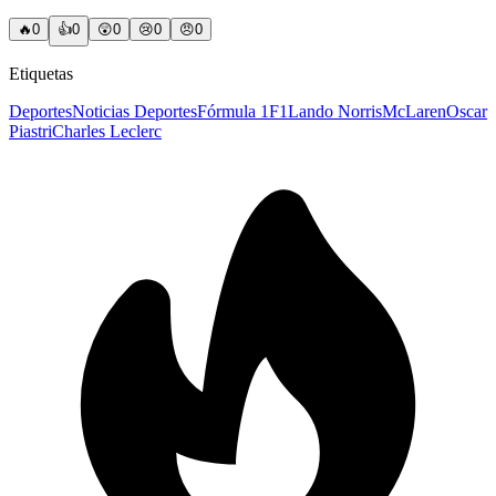
🔥
0
👍
0
😲
0
😢
0
😠
0
Etiquetas
Deportes
Noticias Deportes
Fórmula 1
F1
Lando Norris
McLaren
Oscar
Piastri
Charles Leclerc