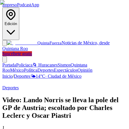
Impreso
Podcast
App
Edición
Noticias de México, desde
Quinta
Fuerza
Quintana Roo
Suscríbete gratis
Portada
Policiaca
🌀 Huracanes
Sismos
Quintana
Roo
México
Política
Deportes
Espectáculos
Opinión
Inicio
/
Deportes
🌤️
14
°C
·
Ciudad de México
Deportes
Video: Lando Norris se lleva la pole del
GP de Austria; escoltado por Charles
Leclerc y Oscar Piastri
J